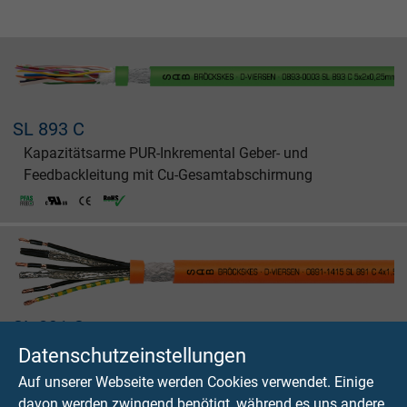
SL 893 C
Kapazitätsarme PUR-Inkremental Geber- und
Feedbackleitung mit Cu-Gesamtabschirmung
SL 891 C
Kapazitätsarme kombinierte PUR-
Datenschutzeinstellungen
Motorenanschlussleitung mit Cu-Gesamtabschirmung
Auf unserer Webseite werden Cookies verwendet. Einige
0,6/1 kV
davon werden zwingend benötigt, während es uns andere