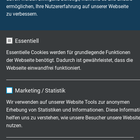
ermöglichen, Ihre Nutzererfahrung auf unserer Webseite
zu verbessern.
Fragen zu unseren Produkten?
Essentiell
Essentielle Cookies werden für grundlegende Funktionen
der Webseite benötigt. Dadurch ist gewährleistet, dass die
Hochflexible Kabel & Leitungen
Webseite einwandfrei funktioniert.
exakt nach Ihren Wünschen
Name
cookie_optin
Familienbetrieb für Konstruktion und
Marketing / Statistik
Fertigung seit 1947
Anbieter
TYPO3
Wir verwenden auf unserer Website Tools zur anonymen
Erhebung von Statistiken und Informationen. Diese Informat
Laufzeit
1 Jahr
Jetzt unverbindliche Anfrage senden
helfen uns zu verstehen, wie unsere Besucher unsere Websit
nutzen.
Enthält die gewählten Tracking-Optin-
Zweck
+49 (0)2162 898-0
Einstellungen.