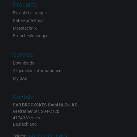
Produkte
Flexible Leitungen
Name
_gid, Google Analytics
Kabelkonfektion
Messtechnik
Anbieter
Google LLC
Branchenlösungen
Laufzeit
1 Tag
Service
Cookie von Google für Website-Analysen.
Downloads
Zweck
Erzeugt statistische Daten darüber, wie der
Allgemeine Informationen
Besucher die Website nutzt.
My SAB
Name
_gat_UA-4852692-1, Google Analytics
Kontakt
SAB BRÖCKSKES GmbH & Co. KG
Anbieter
Google LLC
Grefrather Str. 204-212b
41749 Viersen
Laufzeit
1 Minute
Deutschland
Cookie von Google für Website-Analysen.
Telefon:
+49 (0) 2162 - 898-0