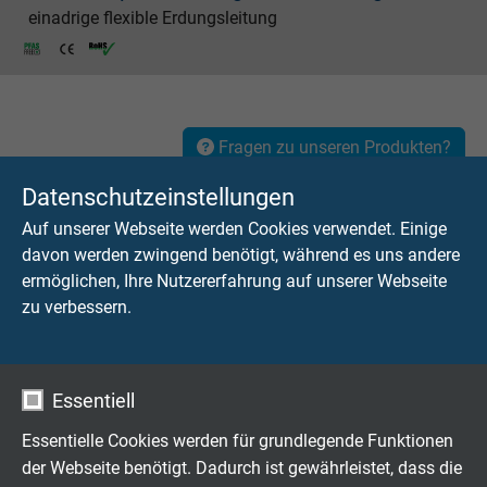
einadrige flexible Erdungsleitung
Fragen zu unseren Produkten?
Datenschutzeinstellungen
Auf unserer Webseite werden Cookies verwendet. Einige
davon werden zwingend benötigt, während es uns andere
Hochflexible Kabel & Leitungen
ermöglichen, Ihre Nutzererfahrung auf unserer Webseite
exakt nach Ihren Wünschen
zu verbessern.
Familienbetrieb für Konstruktion und
Fertigung seit 1947
Essentiell
Jetzt unverbindliche Anfrage senden
Essentielle Cookies werden für grundlegende Funktionen
der Webseite benötigt. Dadurch ist gewährleistet, dass die