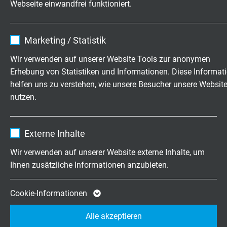
+49 (0)2162 898-0
Webseite einwandfrei funktioniert.
Mo.-Do. 7:30–16:30 Uhr
Name
cookie_optin
Fr. 7:30–13:30 Uhr
Marketing / Statistik
Anbieter
TYPO3
Wir verwenden auf unserer Website Tools zur anonymen
Erhebung von Statistiken und Informationen. Diese Informat
Unternehmen
Laufzeit
1 Jahr
helfen uns zu verstehen, wie unsere Besucher unsere Websit
Wir über uns
nutzen.
Enthält die gewählten Tracking-Optin-
Jobs & Karriere
Zweck
Einstellungen.
Kontakt
Name
_ga, Google Analytics
News
Externe Inhalte
Anbieter
Google LLC
Wir verwenden auf unserer Website externe Inhalte, um
Ihnen zusätzliche Informationen anzubieten.
Laufzeit
2 Jahre
Cookie von Google für Website-Analysen.
Cookie-Informationen
Zweck
Erzeugt statistische Daten darüber, wie der
Alle akzeptieren
Besucher die Website nutzt.
Wir freuen uns auf Ihre
Bewertung auf Google