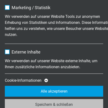
Name
cookie_optin
Marketing / Statistik
Fragen zu unseren Produkten?
Anbieter
TYPO3
Wir verwenden auf unserer Website Tools zur anonymen
Erhebung von Statistiken und Informationen. Diese Informat
Laufzeit
1 Jahr
helfen uns zu verstehen, wie unsere Besucher unsere Websit
Hochflexible Kabel & Leitungen
nutzen.
Enthält die gewählten Tracking-Optin-
Zweck
exakt nach Ihren Wünschen
Einstellungen.
Name
_ga, Google Analytics
Familienbetrieb für Konstruktion und
Externe Inhalte
Fertigung seit 1947
Anbieter
Google LLC
Wir verwenden auf unserer Website externe Inhalte, um
Ihnen zusätzliche Informationen anzubieten.
Laufzeit
2 Jahre
Jetzt unverbindliche Anfrage senden
Cookie von Google für Website-Analysen.
Cookie-Informationen
+49 (0)2162 898-0
Zweck
Erzeugt statistische Daten darüber, wie der
Alle akzeptieren
Besucher die Website nutzt.
Mo.-Do. 7:30–16:30 Uhr
Fr. 7:30–13:30 Uhr
Speichern & schließen
Name
_ga_JL6KH9WKZ9, Google Analytics