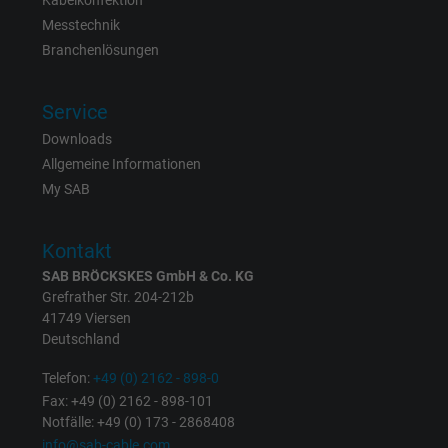
Kabelkonfektion
Messtechnik
Name
_gat_UA-4852692-1, Google Analytics
Branchenlösungen
Anbieter
Google LLC
Service
Downloads
Laufzeit
1 Minute
Allgemeine Informationen
Cookie von Google für Website-Analysen.
My SAB
Zweck
Erzeugt statistische Daten darüber, wie der
Besucher die Website nutzt.
Kontakt
SAB BRÖCKSKES GmbH & Co. KG
Grefrather Str. 204-212b
Name
IDE, Google DoubleClick
41749 Viersen
Deutschland
Anbieter
Google LLC
Telefon:
+49 (0) 2162 - 898-0
Laufzeit
1 Jahr
Fax: +49 (0) 2162 - 898-101
Notfälle: +49 (0) 173 - 2868408
Wird verwendet, um die Aktionen eines
info@sab-cable.com