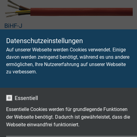
BiHF-J
Silikon (Besilen®) isolierte Litzen mit Silikon (Besilen®)-
Datenschutzeinstellungen
Außenmantel
Auf unserer Webseite werden Cookies verwendet. Einige
davon werden zwingend benötigt, während es uns andere
ermöglichen, Ihre Nutzererfahrung auf unserer Webseite
zu verbessern.
BiHFP-J
Silikon (Besilen®) isolierte Litzen mit Silikon (Besilen®)-
Essentiell
Außenmantel und Stahldrahtarmierung als
Essentielle Cookies werden für grundlegende Funktionen
mechanischer Schutz
der Webseite benötigt. Dadurch ist gewährleistet, dass die
Webseite einwandfrei funktioniert.