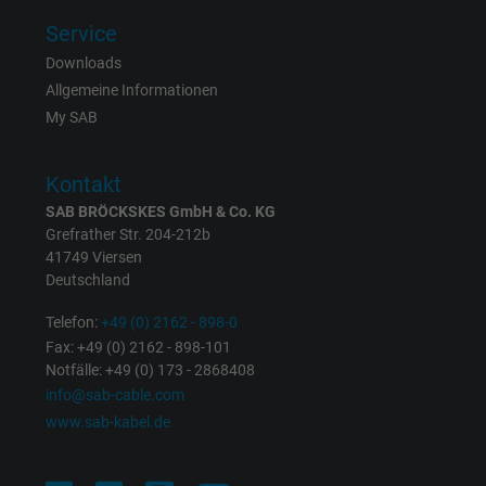
Service
Name
IDE, Google DoubleClick
Downloads
Anbieter
Google LLC
Allgemeine Informationen
My SAB
Laufzeit
1 Jahr
Kontakt
Wird verwendet, um die Aktionen eines
SAB BRÖCKSKES GmbH & Co. KG
Zweck
Benutzers auf der Website zu Werbezweck
Grefrather Str. 204-212b
zu registrieren und zu melden.
41749 Viersen
Deutschland
Name
test_cookie, Google DoubleClick
Telefon:
+49 (0) 2162 - 898-0
Fax: +49 (0) 2162 - 898-101
Anbieter
Google LLC
Notfälle: +49 (0) 173 - 2868408
info@sab-cable.com
Laufzeit
15 Minuten
www.sab-kabel.de
Enthält eine zufällig generierte Benutzer-ID.
Mithilfe dieser ID kann Google den Nutzer 