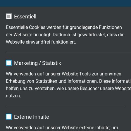
Ausgleichs- und Thermoleitungen
Essentiell
Festoon-Leitungen
Trommelbare Leitungen
Essentielle Cookies werden für grundlegende Funktionen
Besilen® (Silikon-) - Leitungen
der Webseite benötigt. Dadurch ist gewährleistet, dass die
Schleppkettenfähige PUR-Daten- und Steuerleitungen
Webseite einwandfrei funktioniert.
Steuer- und Anschlussleitungen
Bus Leitungen
Name
cookie_optin
Thermo 8- und 16-fach Steckverbinder T 065
Marketing / Statistik
Mantel-Thermoelemente/Mantel-
Anbieter
TYPO3
Wir verwenden auf unserer Website Tools zur anonymen
Widerstandsthermometer
Erhebung von Statistiken und Informationen. Diese Informat
Temperaturmesssonde für Kompostmiete
Laufzeit
1 Jahr
helfen uns zu verstehen, wie unsere Besucher unsere Websit
Schutzarmaturen und Messeinsätze
nutzen.
Gerade Thermoelemente
Enthält die gewählten Tracking-Optin-
Zweck
Einstellungen.
Name
_ga, Google Analytics
Externe Inhalte
Fragen zu unseren Produkten?
Anbieter
Google LLC
Wir verwenden auf unserer Website externe Inhalte, um