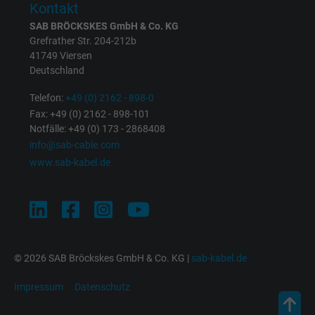
Kontakt
SAB BRÖCKSKES GmbH & Co. KG
bkdwCNfVtWgQ67qT8AM,49021628980,
Grefrather Str. 204-212b
Name
41749 Viersen
Google Ad Conversion Tracking
Deutschland
Anbieter
Google LLC, Google Ads
Telefon:
+49 (0) 2162 - 898-0
Fax: +49 (0) 2162 - 898-101
Laufzeit
Persistent
Notfälle: +49 (0) 173 - 2868408
info@sab-cable.com
Zweck
Dies ist ein Conversion Tracking-Service.
www.sab-kabel.de
Name
bkdwCNfVtWgQ67qT8AM,49021628980_expire
Anbieter
Google Ads Conversion Tracking, Google LLC
© 2026 SAB Bröckskes GmbH & Co. KG |
sab-kabel.de
Laufzeit
Persistent
Impressum
Datenschutz
Zweck
Dies ist ein Conversion Tracking-Service.