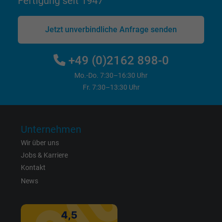
Fertigung seit 1947
Cookie von Google für Website-Analysen.
Jetzt unverbindliche Anfrage senden
Zweck
Erzeugt statistische Daten darüber, wie der
Besucher die Website nutzt.
+49 (0)2162 898-0
Name
_gat_UA-4852692-1, Google Analytics
Mo.-Do. 7:30–16:30 Uhr
Fr. 7:30–13:30 Uhr
Anbieter
Google LLC
Laufzeit
1 Minute
Unternehmen
Wir über uns
Cookie von Google für Website-Analysen.
Jobs & Karriere
Zweck
Erzeugt statistische Daten darüber, wie der
Kontakt
Besucher die Website nutzt.
News
Name
IDE, Google DoubleClick