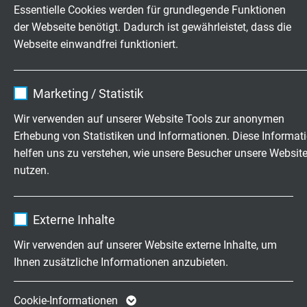
- Miniaturstecker
Essentielle Cookies werden für grundlegende Funktionen
- Miniaturkupplung
der Webseite benötigt. Dadurch ist gewährleistet, dass die
- Standardstecker
Webseite einwandfrei funktioniert.
- Standardkupplung
- freie Enden in mm auf Kundenanfrage
Name
cookie_optin
- andere Anschlussenden
Marketing / Statistik
Anbieter
TYPO3
Wir verwenden auf unserer Website Tools zur anonymen
Erhebung von Statistiken und Informationen. Diese Informat
Laufzeit
1 Jahr
KONFIGURATIONSBEISPIEL
helfen uns zu verstehen, wie unsere Besucher unsere Websit
nutzen.
Enthält die gewählten Tracking-Optin-
Zweck
Art.-Nr.
Typ
Abmessung
Nennlänge
Einstellungen.
Name
_ga, Google Analytics
T207-044-579
K
19 x 13,1 x
52
Externe Inhalte
2,5 mm
Anbieter
Google LLC
Wir verwenden auf unserer Website externe Inhalte, um
Artikel anfragen
Ihnen zusätzliche Informationen anzubieten.
Laufzeit
2 Jahre
Weitere Konfigurationen auf Anfrage möglich.
Cookie von Google für Website-Analysen.
Cookie-Informationen