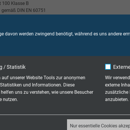
Pt 100 Klasse B
0 gemäß DIN EN 60751
iterschaltung
iterschaltung
ge davon werden zwingend benötigt, während es uns andere ermö
iterschaltung
 mm
 mm
 / Statistik
Externe
 mm
 mm
 auf unserer Website Tools zur anonymen
Wir verwend
 mm
Statistiken und Informationen. Diese
externe Inha
 mm
 helfen uns zu verstehen, wie unsere Besucher
zusätzliche
e Ausführung - nach Kundenanforderung
e nutzen.
anzubieten.
k abisoliert
elschuhe M4
_ga, Google Analytics
rendhülsen
Nur essentielle Cookies akzep