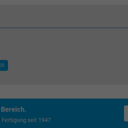
Besucher die Website nutzt.
IDE, Google DoubleClick
Google LLC
1 Jahr
Wird verwendet, um die Aktionen eines
100
Benutzers auf der Website zu
Werbezwecken zu registrieren und zu
melden.
test_cookie, Google DoubleClick
 Bereich.
Google LLC
 Fertigung seit 1947
15 Minuten