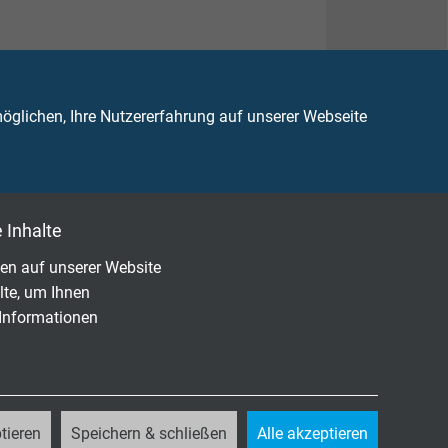
glichen, Ihre Nutzererfahrung auf unserer Webseite
 Inhalte
en auf unserer Website
lte, um Ihnen
 Informationen
tieren
Speichern & schließen
Alle akzeptieren