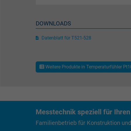
Name
DOWNLOADS
Anbieter
Datenblatt für T521-528
Laufzeit
Weitere Produkte in Temperaturfühler Pt
Zweck
Name
Messtechnik speziell für Ihren
Anbieter
Familienbetrieb für Konstruktion und
Laufzeit