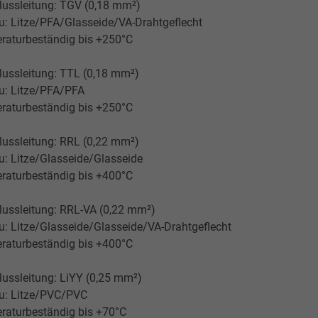
lussleitung: TGV (0,18 mm²)
_gid, Google Analytics
: Litze/PFA/Glasseide/VA-Drahtgeflecht
raturbeständig bis +250°C
Google LLC
lussleitung: TTL (0,18 mm²)
1 Tag
u: Litze/PFA/PFA
raturbeständig bis +250°C
Cookie von Google für Website-Analysen.
Erzeugt statistische Daten darüber, wie der
lussleitung: RRL (0,22 mm²)
Besucher die Website nutzt.
: Litze/Glasseide/Glasseide
raturbeständig bis +400°C
_gat_UA-4852692-1, Google Analytics
lussleitung: RRL-VA (0,22 mm²)
Google LLC
: Litze/Glasseide/Glasseide/VA-Drahtgeflecht
raturbeständig bis +400°C
1 Minute
ussleitung: LiYY (0,25 mm²)
Cookie von Google für Website-Analysen.
u: Litze/PVC/PVC
Erzeugt statistische Daten darüber, wie der
raturbeständig bis +70°C