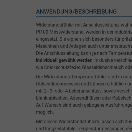
ANWENDUNG/BESCHREIBUNG
Widerstandsfühler mit Anschlussleitung, wahlw
Pt100 Messwiderstand, werden in der industr
eingesetzt. Sie eignen sich besonders für pr
Maschinen und Anlagen auch unter anspruchs
Die Anschlussleitung kann je nach Temperat
individuell gewählt werden
, inklusive versch
wie Knickschutzfeder, Glasseidenschlauch od
Die Widerstands-Temperaturfühler sind in unte
Hülsendurchmessern und Längen erhältlich u
mit 2-, 3- oder 4-Leiteranschluss, sowie vers
blank abisoliert, Aderendhülsen oder Kabelsch
Auf Wunsch sind auch gebogene Ausführunge
möglich.
Mit diesen Widerstandsfühlern lassen sich zuv
und langzeitstabile Temperaturmessungen reali