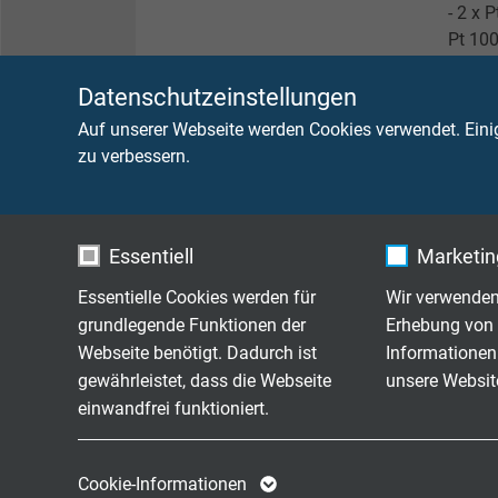
- 2 x 
Pt 10
Datenschutzeinstellungen
Anschlussarten der Innenleiter
- 2-Le
- 3-Le
Auf unserer Webseite werden Cookies verwendet. Eini
- 4-Le
zu verbessern.
Hülsen-Ø
- 3,5
- 4,0
Essentiell
Marketing
- 5,0
- 6,0
Essentielle Cookies werden für
Wir verwenden
- 7,0
grundlegende Funktionen der
Erhebung von 
- 8,0
Webseite benötigt. Dadurch ist
Informationen
ander
gewährleistet, dass die Webseite
unsere Websit
einwandfrei funktioniert.
Ausführung der Leitungsenden
- blan
- Kab
Name
cookie_optin
Name
- Ade
Cookie-Informationen