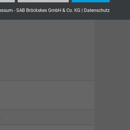
essum - SAB Bröckskes GmbH & Co. KG
|
Datenschutz
.