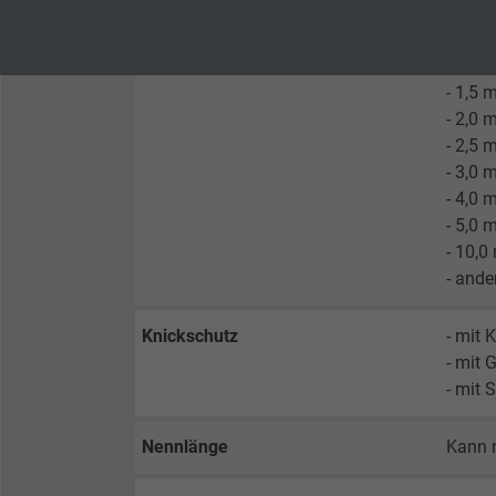
- and
Anbieter
TYPO3
Anbieter
Anschlussleitungslänge
- 1,0 
Laufzeit
1 Jahr
Laufzeit
- 1,5
- 2,0 m
Enthält die
- 2,5 
Zweck
gewählten Tracking-
Zweck
- 3,0 
Optin-Einstellungen.
- 4,0 
- 5,0 
Name
- 10,0
- ande
Anbieter
Knickschutz
- mit 
Laufzeit
- mit 
- mit
Zweck
Nennlänge
Kann 