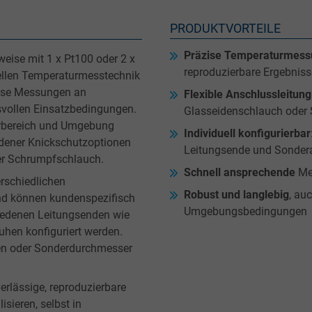
PRODUKTVORTEILE
Präzise Temperaturmess
eise mit 1 x Pt100 oder 2 x
reproduzierbare Ergebniss
iellen Temperaturmesstechnik
äzise Messungen an
Flexible Anschlussleitung
vollen Einsatzbedingungen.
Glasseidenschlauch oder
urbereich und Umgebung
Individuell konfigurierbar
iedener Knickschutzoptionen
Leitungsende und Sonder
er Schrumpfschlauch.
Schnell ansprechende
Mes
rschiedlichen
Robust und langlebig
, au
nd können kundenspezifisch
Umgebungsbedingungen
chiedenen Leitungsenden wie
uhen konfiguriert werden.
n oder Sonderdurchmesser
erlässige, reproduzierbare
sieren, selbst in