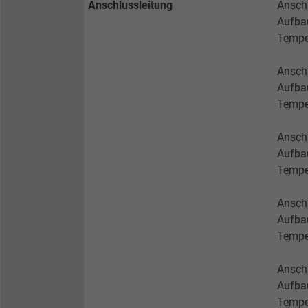
Anschlussleitung
Ansch
Name
Aufbau
Tempe
Anbieter
Ansch
Laufzeit
Aufba
Tempe
Zweck
Ansch
Aufbau
Tempe
Name
Ansch
Anbieter
Aufbau
Tempe
Laufzeit
Anschl
Aufba
Zweck
Tempe