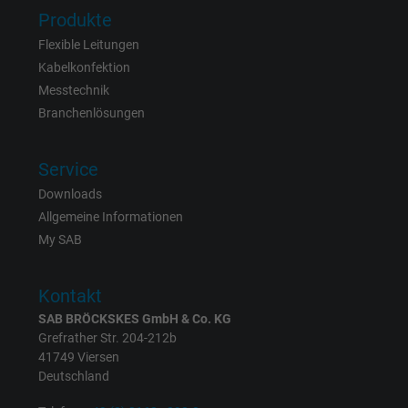
Name
Google Ad Conversion Tracking
Produkte
Flexible Leitungen
Anbieter
Google LLC, Google Ads
Kabelkonfektion
Messtechnik
Laufzeit
Persistent
Branchenlösungen
Zweck
Dies ist ein Conversion Tracking-Service.
Service
Name
bkdwCNfVtWgQ67qT8AM,49021628980_expire
Downloads
Allgemeine Informationen
Anbieter
Google Ads Conversion Tracking, Google LLC
My SAB
Laufzeit
Persistent
Kontakt
SAB BRÖCKSKES GmbH & Co. KG
Zweck
Dies ist ein Conversion Tracking-Service.
Grefrather Str. 204-212b
41749 Viersen
Name
NID, Google Maps
Deutschland