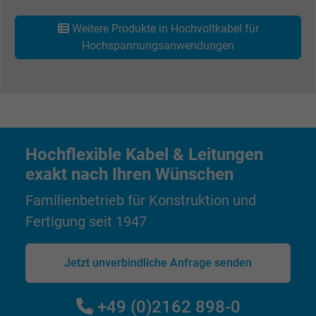
Besucher die Website nutzt.
Weitere Produkte in Hochvoltkabel für
Hochspannungsanwendungen
Name
_gat_UA-4852692-1, Google Analytics
Anbieter
Google LLC
Laufzeit
1 Minute
Hochflexible Kabel & Leitungen
Cookie von Google für Website-Analysen.
exakt nach Ihren Wünschen
Zweck
Erzeugt statistische Daten darüber, wie der
Besucher die Website nutzt.
Familienbetrieb für Konstruktion und
Fertigung seit 1947
Name
IDE, Google DoubleClick
Jetzt unverbindliche Anfrage senden
Anbieter
Google LLC
Laufzeit
1 Jahr
+49 (0)2162 898-0