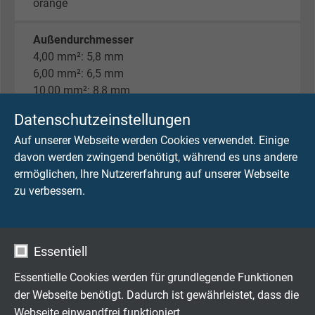
orange
Außendurchmesser
4,00 mm²: 5,8 mm
6,00 mm²: 6,5 mm
10,00 mm²: 8,8 mm
16,00 mm²: 10,2 mm
Datenschutzeinstellungen
25,00 mm²: 12,2 mm
Auf unserer Webseite werden Cookies verwendet. Einige
35,00 mm²: 14,4 mm
davon werden zwingend benötigt, während es uns andere
50,00 mm²: 15,8 mm
ermöglichen, Ihre Nutzererfahrung auf unserer Webseite
70,00 mm²: 18,2 mm
zu verbessern.
95,00 mm²: 20,9 mm
Nennspannung
Uo/U max. 0,6/1 kV AC/DC
Essentiell
Essentielle Cookies werden für grundlegende Funktionen
Temperaturbereich
der Webseite benötigt. Dadurch ist gewährleistet, dass die
nicht bewegt: -50°C / +90°C
Webseite einwandfrei funktioniert.