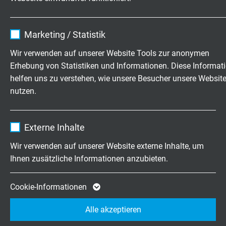
bewegt: -40°C / +90°C
bei eingeschränkter Gebrauchsdauer: +125 °C
Name
cookie_optin
(2000 h)
Marketing / Statistik
Anbieter
TYPO3
Wir verwenden auf unserer Website Tools zur anonymen
ANSCHLUSSENDE
Erhebung von Statistiken und Informationen. Diese Informat
Laufzeit
1 Jahr
helfen uns zu verstehen, wie unsere Besucher unsere Websit
nutzen.
Enthält die gewählten Tracking-Optin-
Außenmantel
Zweck
Einstellungen.
TPE-U
Name
_ga, Google Analytics
Externe Inhalte
Anschlussseite 1
Anbieter
Google LLC
Wir verwenden auf unserer Website externe Inhalte, um
TE-Steckverbinder
Ihnen zusätzliche Informationen anzubieten.
Laufzeit
2 Jahre
Anschlussseite 2
glatt abgeschnitten
Cookie von Google für Website-Analysen.
Cookie-Informationen
Zweck
Erzeugt statistische Daten darüber, wie der
Alle akzeptieren
Schirm
Besucher die Website nutzt.
glatt abgeschnitten