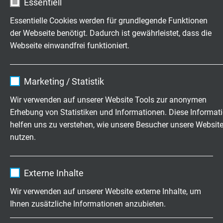
Essentiell
nicht bewegt: -50°C / +90°C
bewegt: -40°C / +90°C
Essentielle Cookies werden für grundlegende Funktionen
bei eingeschränkter Gebrauchsdauer: +125 °C
der Webseite benötigt. Dadurch ist gewährleistet, dass die
(2000 h)
Webseite einwandfrei funktioniert.
Name
cookie_optin
Marketing / Statistik
ANSCHLUSSENDE
Anbieter
TYPO3
Wir verwenden auf unserer Website Tools zur anonymen
Außenmantel
Erhebung von Statistiken und Informationen. Diese Informat
Laufzeit
1 Jahr
TPE-U
helfen uns zu verstehen, wie unsere Besucher unsere Websit
nutzen.
Enthält die gewählten Tracking-Optin-
Zweck
Anschlussseite 1
Einstellungen.
TE-Steckverbinder
Name
_ga, Google Analytics
Externe Inhalte
Anbieter
Google LLC
Anschlussseite 2
Wir verwenden auf unserer Website externe Inhalte, um
glatt abgeschnitten
Ihnen zusätzliche Informationen anzubieten.
Laufzeit
2 Jahre