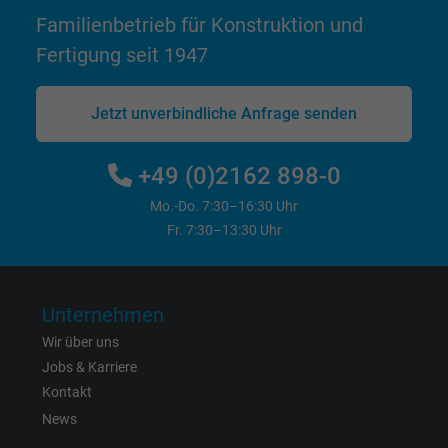
Familienbetrieb für Konstruktion und
Anbieter
Google LLC
Fertigung seit 1947
Laufzeit
1 Jahr
Jetzt unverbindliche Anfrage senden
Wird verwendet, um die Aktionen eines
Zweck
Benutzers auf der Website zu Werbezweck
zu registrieren und zu melden.
+49 (0)2162 898-0
Mo.-Do. 7:30–16:30 Uhr
Fr. 7:30–13:30 Uhr
Name
test_cookie, Google DoubleClick
Anbieter
Google LLC
Unternehmen
Laufzeit
15 Minuten
Wir über uns
Jobs & Karriere
Enthält eine zufällig generierte Benutzer-ID.
Kontakt
Mithilfe dieser ID kann Google den Nutzer 
Zweck
verschiedenen Websites
News
domänenübergreifend erkennen und