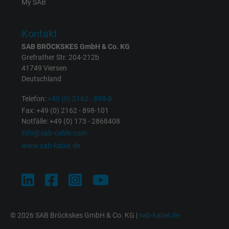
My SAB
Name
NID, Google Maps
Kontakt
SAB BRÖCKSKES GmbH & Co. KG
Anbieter
Google LLC
Grefrather Str. 204-212b
41749 Viersen
Laufzeit
6 Monate
Deutschland
Telefon:
+49 (0) 2162 - 898-0
Registriert eine eindeutige ID, die das Gerät
Fax: +49 (0) 2162 - 898-101
Zweck
eines wiederkehrenden Benutzers identifizie
Notfälle: +49 (0) 173 - 2868408
Die ID wird für gezielte Werbung genutzt.
info@sab-cable.com
www.sab-kabel.de
Name
_fbp, Facebook Pixel
Anbieter
Facebook Ireland Ltd.
Laufzeit
1 Jahr
© 2026 SAB Bröckskes GmbH & Co. KG |
sab-kabel.de