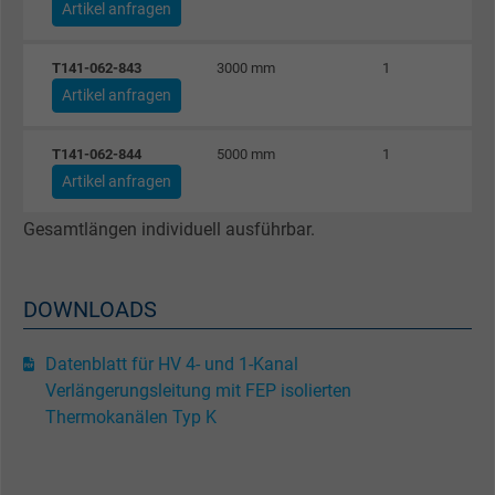
Artikel anfragen
Besucher die Website nutzt.
T141-062-843
3000 mm
1
Name
_gat_UA-4852692-1, Google Analytics
Artikel anfragen
Anbieter
Google LLC
T141-062-844
5000 mm
1
Artikel anfragen
Laufzeit
1 Minute
Gesamtlängen individuell ausführbar.
Cookie von Google für Website-Analysen.
Zweck
Erzeugt statistische Daten darüber, wie der
Besucher die Website nutzt.
DOWNLOADS
Datenblatt für HV 4- und 1-Kanal
Name
IDE, Google DoubleClick
Verlängerungsleitung mit FEP isolierten
Anbieter
Google LLC
Thermokanälen Typ K
Laufzeit
1 Jahr