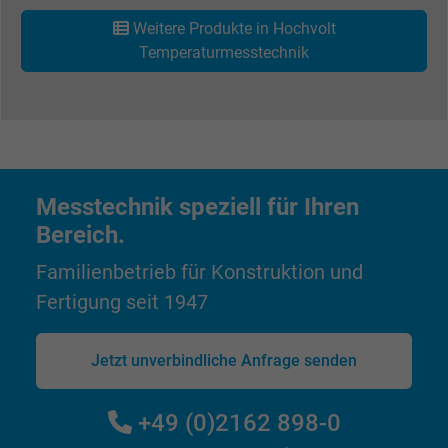
Wird verwendet, um die Aktionen eines
Weitere Produkte in Hochvolt
Zweck
Benutzers auf der Website zu Werbezweck
Temperaturmesstechnik
zu registrieren und zu melden.
Name
test_cookie, Google DoubleClick
Anbieter
Google LLC
Messtechnik speziell für Ihren
Laufzeit
15 Minuten
Bereich.
Familienbetrieb für Konstruktion und
Enthält eine zufällig generierte Benutzer-ID.
Mithilfe dieser ID kann Google den Nutzer 
Fertigung seit 1947
Zweck
verschiedenen Websites
domänenübergreifend erkennen und
Jetzt unverbindliche Anfrage senden
personalisierte Werbung anzeigen.
+49 (0)2162 898-0
bkdwCNfVtWgQ67qT8AM,49021628980,
Name