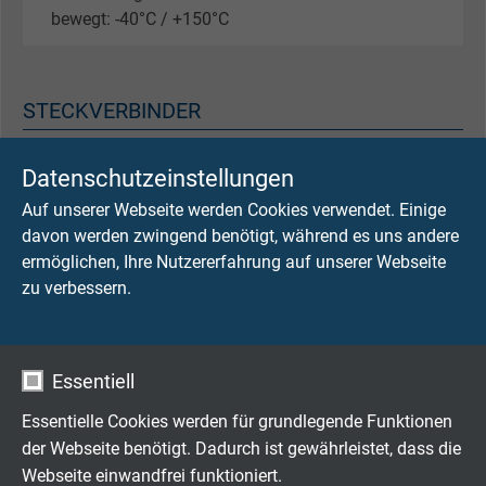
bewegt: -40°C / +150°C
STECKVERBINDER
Lemo Redel Steckverbinder
Datenschutzeinstellungen
Stecker und Kupplung, mit oranger
Auf unserer Webseite werden Cookies verwendet. Einige
Knickschutztülle und schwarzer Schutzkappe
davon werden zwingend benötigt, während es uns andere
ermöglichen, Ihre Nutzererfahrung auf unserer Webseite
4-Kanal: 8-polig, Code B
zu verbessern.
1000 V AC spannungsfest – IP 67 im gesteckten
Zustand
Essentiell
2-Kanal: 2-polig, Code C
1000 V AC spannungsfest – IP 67 im gesteckten
Essentielle Cookies werden für grundlegende Funktionen
Zustand
der Webseite benötigt. Dadurch ist gewährleistet, dass die
Webseite einwandfrei funktioniert.