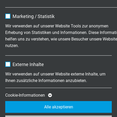
PRÜFUNGEN
Name
cookie_optin
Marketing / Statistik
Anbieter
TYPO3
Leitungsprüfung
Wir verwenden auf unserer Website Tools zur anonymen
über Paarmantel im Wasserbad –
Erhebung von Statistiken und Informationen. Diese Informat
Laufzeit
1 Jahr
5000 V AC – 5 min – in Anlehnung an EN 50264-
helfen uns zu verstehen, wie unsere Besucher unsere Websit
2-1
nutzen.
Enthält die gewählten Tracking-Optin-
Zweck
Einstellungen.
Produktprüfung
Name
_ga, Google Analytics
Stückprüfung am konfektionierten Steckverbinder
Externe Inhalte
in Anlehnung an die Messgerätenorm 61010-1
Anbieter
Google LLC
Wir verwenden auf unserer Website externe Inhalte, um
sowie VDE-Angaben im hausinternen Kugelbad
Ihnen zusätzliche Informationen anzubieten.
(Freigabe der Prüfeinrichtung durch VDE).
Laufzeit
2 Jahre
Überprüfung der Berührsicherheit nach außen –
3000 V/1 min AC
Cookie von Google für Website-Analysen.
Cookie-Informationen
Zweck
Erzeugt statistische Daten darüber, wie der
Alle akzeptieren
Besucher die Website nutzt.
KONFIGURATIONSBEISPIELE