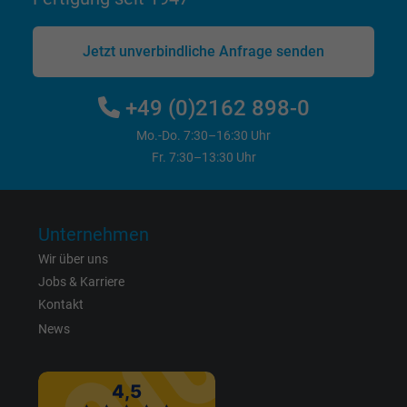
Cookie von Google für Website-Analysen.
Jetzt unverbindliche Anfrage senden
Zweck
Erzeugt statistische Daten darüber, wie der
Besucher die Website nutzt.
+49 (0)2162 898-0
Mo.-Do. 7:30–16:30 Uhr
Name
_gat_UA-4852692-1, Google Analytics
Fr. 7:30–13:30 Uhr
Anbieter
Google LLC
Laufzeit
1 Minute
Unternehmen
Wir über uns
Cookie von Google für Website-Analysen.
Jobs & Karriere
Zweck
Erzeugt statistische Daten darüber, wie der
Kontakt
Besucher die Website nutzt.
News
Name
IDE, Google DoubleClick
Anbieter
Google LLC