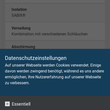
Isolation
SABIX®
Verseilung
Kombination mit verschiedenen Schläuchen
Abschirmung
hocheffizientes Geflecht aus versilberten oder
Datenschutzeinstellungen
verzinnten Cu-Drähten
Auf unserer Webseite werden Cookies verwendet. Einige
davon werden zwingend benötigt, während es uns andere
Mantelmaterial
ermöglichen, Ihre Nutzererfahrung auf unserer Webseite
PU
zu verbessern.
TECHNISCHE DATEN
Essentiell