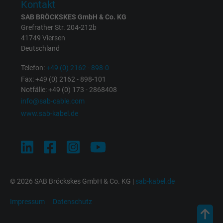
Kontakt
SAB BRÖCKSKES GmbH & Co. KG
bkdwCNfVtWgQ67qT8AM,49021628980,
Grefrather Str. 204-212b
Name
41749 Viersen
Google Ad Conversion Tracking
Deutschland
Anbieter
Google LLC, Google Ads
Telefon:
+49 (0) 2162 - 898-0
Fax: +49 (0) 2162 - 898-101
Laufzeit
Persistent
Notfälle: +49 (0) 173 - 2868408
info@sab-cable.com
Zweck
Dies ist ein Conversion Tracking-Service.
www.sab-kabel.de
Name
bkdwCNfVtWgQ67qT8AM,49021628980_expire
Anbieter
Google Ads Conversion Tracking, Google LLC
© 2026 SAB Bröckskes GmbH & Co. KG |
sab-kabel.de
Laufzeit
Persistent
Impressum
Datenschutz
Zweck
Dies ist ein Conversion Tracking-Service.