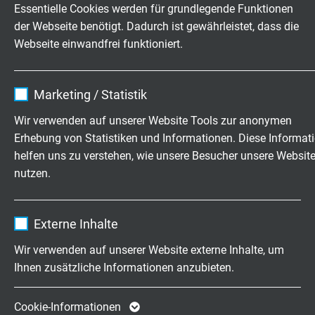
Spannung
Essentielle Cookies werden für grundlegende Funktionen
bis 375 V
der Webseite benötigt. Dadurch ist gewährleistet, dass die
Webseite einwandfrei funktioniert.
Einsatztemperatur
-40°C/+80°C
Name
cookie_optin
Marketing / Statistik
Anbieter
TYPO3
Prüfspannung
Wir verwenden auf unserer Website Tools zur anonymen
Auswahlprüfung nach 2 MOP
Erhebung von Statistiken und Informationen. Diese Informat
Laufzeit
1 Jahr
helfen uns zu verstehen, wie unsere Besucher unsere Websit
Reinigung
nutzen.
Enthält die gewählten Tracking-Optin-
handelsübliche Wischdesinfektion
Zweck
Einstellungen.
Name
_ga, Google Analytics
Oberfläche
Externe Inhalte
„non-sticky“
Anbieter
Google LLC
Wir verwenden auf unserer Website externe Inhalte, um
Ihnen zusätzliche Informationen anzubieten.
Einsatz
Laufzeit
2 Jahre
mech. anspruchsvoller Einsatz, Querdruckstabil
Cookie von Google für Website-Analysen.
Cookie-Informationen