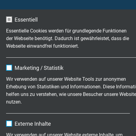
-40/+90°C (+125°C / 2500h)
Ölbeständigkeit
Essentiell
sehr gut - TMPU nach EN50363-10-2
Essentielle Cookies werden für grundlegende Funktionen
der Webseite benötigt. Dadurch ist gewährleistet, dass die
Webseite einwandfrei funktioniert.
STECKVERBINDER
Name
cookie_optin
Seite 1
Marketing / Statistik
Lemo-Stiftstecker, 6-polig
Anbieter
TYPO3
Wir verwenden auf unserer Website Tools zur anonymen
Erhebung von Statistiken und Informationen. Diese Informat
Laufzeit
1 Jahr
Seite 2
helfen uns zu verstehen, wie unsere Besucher unsere Websit
Lemo-Buchsenstecker, 6-polig
nutzen.
Enthält die gewählten Tracking-Optin-
Zweck
Einstellungen.
Name
_ga, Google Analytics
KONFIGURATIONSBEISPIEL
Externe Inhalte
Anbieter
Google LLC
Wir verwenden auf unserer Website externe Inhalte, um