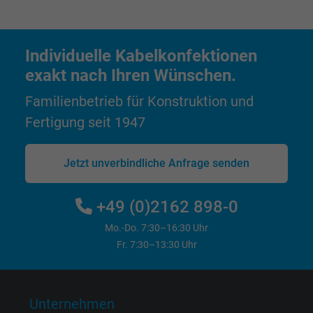
Anbieter
Google LLC
Individuelle Kabelkonfektionen
Laufzeit
1 Tag
exakt nach Ihren Wünschen.
Cookie von Google für Website-Analysen.
Familienbetrieb für Konstruktion und
Zweck
Erzeugt statistische Daten darüber, wie der
Fertigung seit 1947
Besucher die Website nutzt.
Jetzt unverbindliche Anfrage senden
Name
_gat_UA-4852692-1, Google Analytics
Anbieter
Google LLC
+49 (0)2162 898-0
Mo.-Do. 7:30–16:30 Uhr
Laufzeit
1 Minute
Fr. 7:30–13:30 Uhr
Cookie von Google für Website-Analysen.
Zweck
Erzeugt statistische Daten darüber, wie der
Besucher die Website nutzt.
Unternehmen