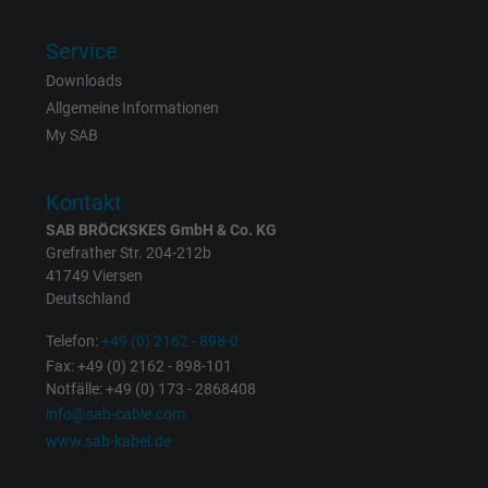
Mithilfe dieser ID kann Google den Nutzer 
Zweck
verschiedenen Websites
Service
domänenübergreifend erkennen und
Downloads
personalisierte Werbung anzeigen.
Allgemeine Informationen
My SAB
bkdwCNfVtWgQ67qT8AM,49021628980,
Name
Google Ad Conversion Tracking
Kontakt
SAB BRÖCKSKES GmbH & Co. KG
Anbieter
Google LLC, Google Ads
Grefrather Str. 204-212b
41749 Viersen
Laufzeit
Persistent
Deutschland
Zweck
Dies ist ein Conversion Tracking-Service.
Telefon:
+49 (0) 2162 - 898-0
Fax: +49 (0) 2162 - 898-101
Notfälle: +49 (0) 173 - 2868408
Name
bkdwCNfVtWgQ67qT8AM,49021628980_expire
info@sab-cable.com
www.sab-kabel.de
Anbieter
Google Ads Conversion Tracking, Google LLC