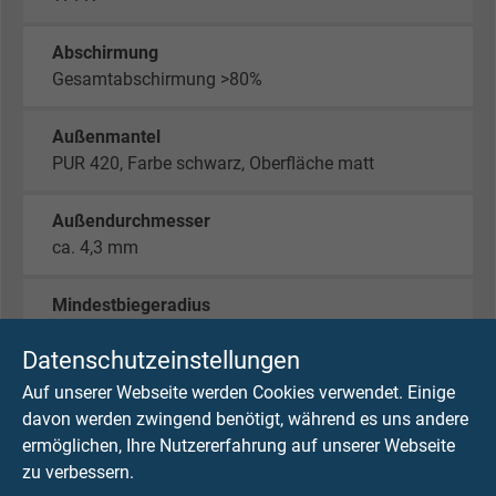
Abschirmung
Gesamtabschirmung >80%
Außenmantel
PUR 420, Farbe schwarz, Oberfläche matt
Außendurchmesser
ca. 4,3 mm
Mindestbiegeradius
10 x d
Datenschutzeinstellungen
Betriebsspitzenspannung
Auf unserer Webseite werden Cookies verwendet. Einige
max. 350 V
davon werden zwingend benötigt, während es uns andere
ermöglichen, Ihre Nutzererfahrung auf unserer Webseite
zu verbessern.
Temperaturbereich