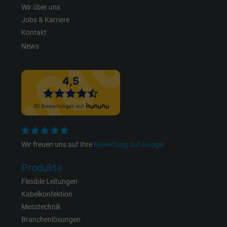
Wir über uns
Jobs & Karriere
Name
IDE, Google DoubleClick
Kontakt
Anbieter
Google LLC
News
Laufzeit
1 Jahr
Wird verwendet, um die Aktionen eines
Zweck
Benutzers auf der Website zu Werbezweck
zu registrieren und zu melden.
Wir freuen uns auf Ihre
Bewertung auf Google
Name
test_cookie, Google DoubleClick
Produkte
Anbieter
Google LLC
Flexible Leitungen
Laufzeit
15 Minuten
Kabelkonfektion
Messtechnik
Enthält eine zufällig generierte Benutzer-ID.
Branchenlösungen