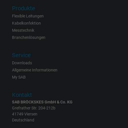
Laufzeit
15 Minuten
Produkte
Enthält eine zufällig generierte Benutzer-ID.
Flexible Leitungen
Mithilfe dieser ID kann Google den Nutzer 
Kabelkonfektion
Zweck
verschiedenen Websites
Messtechnik
domänenübergreifend erkennen und
Branchenlösungen
personalisierte Werbung anzeigen.
Service
bkdwCNfVtWgQ67qT8AM,49021628980,
Downloads
Name
Google Ad Conversion Tracking
Allgemeine Informationen
My SAB
Anbieter
Google LLC, Google Ads
Kontakt
Laufzeit
Persistent
SAB BRÖCKSKES GmbH & Co. KG
Grefrather Str. 204-212b
Zweck
Dies ist ein Conversion Tracking-Service.
41749 Viersen
Deutschland
Name
bkdwCNfVtWgQ67qT8AM,49021628980_expire