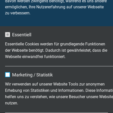
davon werden zwingend benötigt, während es uns andere
Gesamtabschirmung 100%
ermöglichen, Ihre Nutzererfahrung auf unserer Webseite
zu verbessern.
Außenmantel
PUR, Farbe blau, Oberfläche matt
Essentiell
Außendurchmesser
ca. 6,6 mm
Essentielle Cookies werden für grundlegende Funktionen
der Webseite benötigt. Dadurch ist gewährleistet, dass die
Mindestbiegeradius
Webseite einwandfrei funktioniert.
10 x d
Name
cookie_optin
Betriebsspitzenspannung
Marketing / Statistik
max. 90 V
Anbieter
TYPO3
Wir verwenden auf unserer Website Tools zur anonymen
Erhebung von Statistiken und Informationen. Diese Informat
Laufzeit
1 Jahr
Temperaturbereich
helfen uns zu verstehen, wie unsere Besucher unsere Websit
-40°C/+90°C (+125°C / 2500h)
nutzen.
Enthält die gewählten Tracking-Optin-
Zweck
Einstellungen.
Ölbeständigkeit