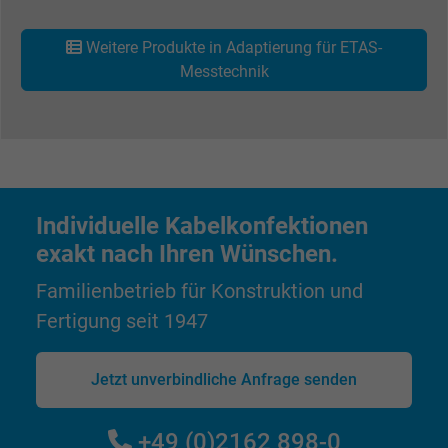
Besucher die Website nutzt.
Weitere Produkte in Adaptierung für ETAS-
Name
_gid, Google Analytics
Messtechnik
Anbieter
Google LLC
Laufzeit
1 Tag
Cookie von Google für Website-Analysen.
Individuelle Kabelkonfektionen
Zweck
Erzeugt statistische Daten darüber, wie der
exakt nach Ihren Wünschen.
Besucher die Website nutzt.
Familienbetrieb für Konstruktion und
Name
_gat_UA-4852692-1, Google Analytics
Fertigung seit 1947
Anbieter
Google LLC
Jetzt unverbindliche Anfrage senden
Laufzeit
1 Minute
+49 (0)2162 898-0