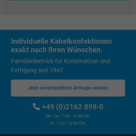
Zweck
Benutzers auf der Website zu Werbezweck
zu registrieren und zu melden.
Name
test_cookie, Google DoubleClick
Individuelle Kabelkonfektionen
Anbieter
Google LLC
exakt nach Ihren Wünschen.
Laufzeit
15 Minuten
Familienbetrieb für Konstruktion und
Fertigung seit 1947
Enthält eine zufällig generierte Benutzer-ID.
Mithilfe dieser ID kann Google den Nutzer 
Zweck
verschiedenen Websites
Jetzt unverbindliche Anfrage senden
domänenübergreifend erkennen und
personalisierte Werbung anzeigen.
+49 (0)2162 898-0
Mo.-Do. 7:30–16:30 Uhr
bkdwCNfVtWgQ67qT8AM,49021628980,
Fr. 7:30–13:30 Uhr
Name
Google Ad Conversion Tracking