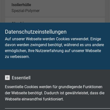
Isolierhülle
Spezial-Polymer
Abschirmung
Alu-Folie und Geflecht aus verzinnten Cu-
Datenschutzeinstellungen
Runddrähten
Auf unserer Webseite werden Cookies verwendet. Einige
davon werden zwingend benötigt, während es uns andere
Mantel
ermöglichen, Ihre Nutzererfahrung auf unserer Webseite
PUR, grün (ähnlich RAL 6018)
zu verbessern.
Außendurchmesser
ca. 7,1 mm
Essentiell
Zulassungen
Essentielle Cookies werden für grundlegende Funktionen
UL/CSA
der Webseite benötigt. Dadurch ist gewährleistet, dass die
Webseite einwandfrei funktioniert.
Ölbeständigkeit
TMPU nach EN 50363-10-2 + VDE 0207-363-10-2