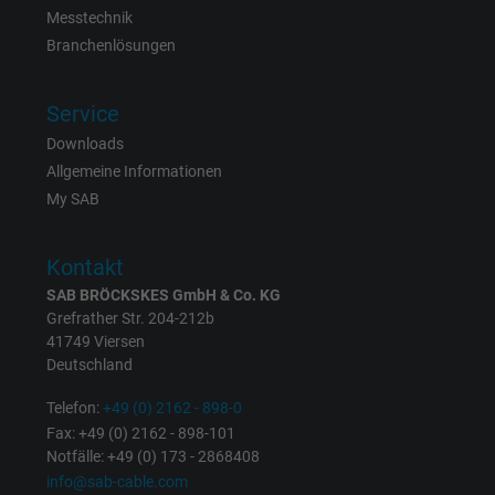
Laufzeit
6 Monate
Messtechnik
Branchenlösungen
Registriert eine eindeutige ID, die das Gerät
Zweck
eines wiederkehrenden Benutzers identifizie
Service
Die ID wird für gezielte Werbung genutzt.
Downloads
Allgemeine Informationen
Name
_fbp, Facebook Pixel
My SAB
Anbieter
Facebook Ireland Ltd.
Kontakt
Laufzeit
1 Jahr
SAB BRÖCKSKES GmbH & Co. KG
Grefrather Str. 204-212b
41749 Viersen
Cookie von Facebook für Website-Analyse,
Zweck
Deutschland
Anzeigenausrichtung und Anzeigenmessu
Telefon:
+49 (0) 2162 - 898-0
Fax: +49 (0) 2162 - 898-101
Name
act, Facebook Pixel
Notfälle: +49 (0) 173 - 2868408
info@sab-cable.com
Anbieter
Facebook Ireland Ltd.