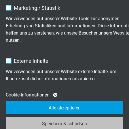
Name
cookie_optin
Marketing / Statistik
Mindestbiegeradius
Anbieter
TYPO3
Wir verwenden auf unserer Website Tools zur anonymen
frei beweglich: 5 x d
Erhebung von Statistiken und Informationen. Diese Informat
Laufzeit
1 Jahr
dauerflexibel: 15 x d
helfen uns zu verstehen, wie unsere Besucher unsere Websit
nutzen.
Enthält die gewählten Tracking-Optin-
Zweck
Einstellungen.
ARTIKELNUMMER MIT LÄNGENSCHLÜSSEL
Name
_ga, Google Analytics
Externe Inhalte
Anbieter
Google LLC
Art.-Nr.
Länge
Wir verwenden auf unserer Website externe Inhalte, um
Ihnen zusätzliche Informationen anzubieten.
Laufzeit
2 Jahre
S1677-4020-00050
0,5 m
Artikel anfragen
Cookie von Google für Website-Analysen.
Cookie-Informationen
Zweck
Erzeugt statistische Daten darüber, wie der
S1677-4020-00100
1,0 m
Alle akzeptieren
Besucher die Website nutzt.
Artikel anfragen
Speichern & schließen
Name
_ga_JL6KH9WKZ9, Google Analytics
S1677-4020-00200
2,0 m