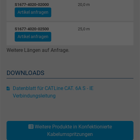
S1677-4020-02000
20,0 m
Artikel anfragen
Name
_gat_UA-4852692-1, Google Analytics
Anbieter
Google LLC
S1677-4020-02500
25,0 m
Artikel anfragen
Laufzeit
1 Minute
Weitere Längen auf Anfrage.
Cookie von Google für Website-Analysen.
Zweck
Erzeugt statistische Daten darüber, wie der
DOWNLOADS
Besucher die Website nutzt.
Datenblatt für CATLine CAT. 6A S - IE
Name
IDE, Google DoubleClick
Verbindungsleitung
Anbieter
Google LLC
Laufzeit
1 Jahr
Weitere Produkte in Konfektionierte
Kabelumspritzungen
Wird verwendet, um die Aktionen eines