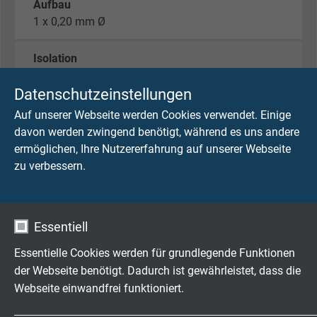
Aufbau
1 x 0,20 mm Ø
Isolation
TPFK
Datenschutzeinstellungen
Außenmantel
Auf unserer Webseite werden Cookies verwendet. Einige
PUR
davon werden zwingend benötigt, während es uns andere
ermöglichen, Ihre Nutzererfahrung auf unserer Webseite
Mantelfarbe
zu verbessern.
schwarz
Außendurchmesser
Essentiell
ca. 2,1 mm
Essentielle Cookies werden für grundlegende Funktionen
der Webseite benötigt. Dadurch ist gewährleistet, dass die
Betriebsspannung
Webseite einwandfrei funktioniert.
max. 350 V