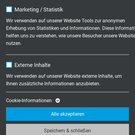
Name
cookie_optin
Temperaturbereich
Marketing / Statistik
-40°C / +90°C (+125°C 2500h)
Anbieter
TYPO3
Wir verwenden auf unserer Website Tools zur anonymen
Erhebung von Statistiken und Informationen. Diese Informat
Laufzeit
1 Jahr
helfen uns zu verstehen, wie unsere Besucher unsere Websit
LEITUNGSDATEN (SILIKON)
nutzen.
Enthält die gewählten Tracking-Optin-
Zweck
Einstellungen.
Aufbau
Name
_ga, Google Analytics
1 x 0,20 mm Ø
Externe Inhalte
Anbieter
Google LLC
Wir verwenden auf unserer Website externe Inhalte, um
Isolation
Ihnen zusätzliche Informationen anzubieten.
TPFK
Laufzeit
2 Jahre
Außenmantel
Cookie von Google für Website-Analysen.
Cookie-Informationen
Besilen
Zweck
Erzeugt statistische Daten darüber, wie der
Alle akzeptieren
Besucher die Website nutzt.
Mantelfarbe
türkis
Speichern & schließen
Name
_ga_JL6KH9WKZ9, Google Analytics