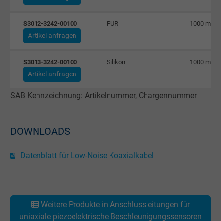
Name
_gat_UA-4852692-1, Google Analytics
S3012-3242-00100
PUR
1000 mm
Artikel anfragen
Anbieter
Google LLC
S3013-3242-00100
Silikon
1000 mm
Laufzeit
1 Minute
Artikel anfragen
Cookie von Google für Website-Analysen.
SAB Kennzeichnung: Artikelnummer, Chargennummer
Zweck
Erzeugt statistische Daten darüber, wie der
Besucher die Website nutzt.
DOWNLOADS
Name
IDE, Google DoubleClick
Datenblatt für Low-Noise Koaxialkabel
Anbieter
Google LLC
Laufzeit
1 Jahr
Weitere Produkte in Anschlussleitungen für
Wird verwendet, um die Aktionen eines
uniaxiale piezoelektrische Beschleunigungssensoren