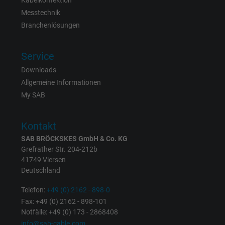
Kabelkonfektion
Laufzeit
6 Monate
Messtechnik
Branchenlösungen
Registriert eine eindeutige ID, die das Gerät
Zweck
eines wiederkehrenden Benutzers identifizie
Service
Die ID wird für gezielte Werbung genutzt.
Downloads
Allgemeine Informationen
Name
_fbp, Facebook Pixel
My SAB
Anbieter
Facebook Ireland Ltd.
Kontakt
Laufzeit
1 Jahr
SAB BRÖCKSKES GmbH & Co. KG
Grefrather Str. 204-212b
Cookie von Facebook für Website-Analyse,
41749 Viersen
Zweck
Deutschland
Anzeigenausrichtung und Anzeigenmessu
Telefon:
+49 (0) 2162 - 898-0
Fax: +49 (0) 2162 - 898-101
Name
act, Facebook Pixel
Notfälle: +49 (0) 173 - 2868408
info@sab-cable.com