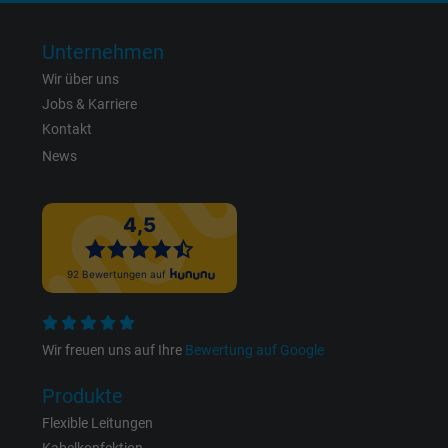
Anbieter
Google LLC, Google Ads
Unternehmen
Laufzeit
Persistent
Wir über uns
Jobs & Karriere
Zweck
Dies ist ein Conversion Tracking-Service.
Kontakt
News
Name
bkdwCNfVtWgQ67qT8AM,49021628980_expire
Anbieter
Google Ads Conversion Tracking, Google LLC
Laufzeit
Persistent
Zweck
Dies ist ein Conversion Tracking-Service.
Wir freuen uns auf Ihre
Bewertung auf Google
Name
NID, Google Maps
Produkte
Anbieter
Google LLC
Flexible Leitungen