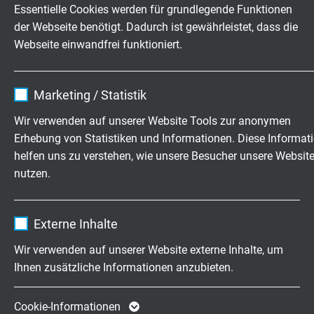
Temperaturbereich
Essentielle Cookies werden für grundlegende Funktionen
-50°C / +90°C (+125°C 2500h)
der Webseite benötigt. Dadurch ist gewährleistet, dass die
Webseite einwandfrei funktioniert.
Leiterschaltung des DMS
Ob Viertel-, Halb oder Vollbrücken Anwendungen –
Name
cookie_optin
wir berücksichtigen Ihre Anforderungen.
Marketing / Statistik
Anbieter
TYPO3
Wir verwenden auf unserer Website Tools zur anonymen
Erhebung von Statistiken und Informationen. Diese Informat
Laufzeit
1 Jahr
KONFIGURATIONSBEISPIEL
helfen uns zu verstehen, wie unsere Besucher unsere Websit
nutzen.
Enthält die gewählten Tracking-Optin-
Zweck
Art.-Nr.
Mantelmaterial
Länge "L"
Einstellungen.
[mm]
Name
_ga, Google Analytics
Externe Inhalte
S3833-4419-00250
PUR
2500 mm
Anbieter
Google LLC
Wir verwenden auf unserer Website externe Inhalte, um
Artikel anfragen
Ihnen zusätzliche Informationen anzubieten.
Laufzeit
2 Jahre
SAB Kennzeichnung: Artikelnummer, Chargennummer
Cookie von Google für Website-Analysen.
Cookie-Informationen