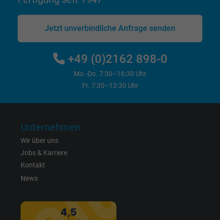
Cookie von Google für Website-Analysen.
Jetzt unverbindliche Anfrage senden
Zweck
Erzeugt statistische Daten darüber, wie der
Besucher die Website nutzt.
+49 (0)2162 898-0
Mo.-Do. 7:30–16:30 Uhr
Name
_gat_UA-4852692-1, Google Analytics
Fr. 7:30–13:30 Uhr
Anbieter
Google LLC
Laufzeit
1 Minute
Unternehmen
Wir über uns
Cookie von Google für Website-Analysen.
Jobs & Karriere
Zweck
Erzeugt statistische Daten darüber, wie der
Kontakt
Besucher die Website nutzt.
News
Name
IDE, Google DoubleClick