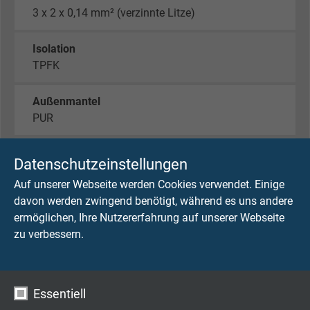
3 x 2 x 0,14 mm² (verzinnte Litze)
Isolation
TPFK
Außenmantel
PUR
Mantelfarbe
Datenschutzeinstellungen
schwarz
Auf unserer Webseite werden Cookies verwendet. Einige
davon werden zwingend benötigt, während es uns andere
Außendurchmesser
ermöglichen, Ihre Nutzererfahrung auf unserer Webseite
ca. 4,6 mm
zu verbessern.
Betriebsspannung
max. 375 V
Essentiell