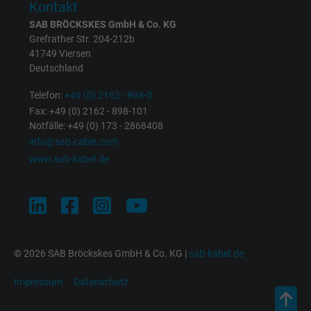
Kontakt
SAB BRÖCKSKES GmbH & Co. KG
bkdwCNfVtWgQ67qT8AM,49021628980,
Grefrather Str. 204-212b
Name
41749 Viersen
Google Ad Conversion Tracking
Deutschland
Anbieter
Google LLC, Google Ads
Telefon:
+49 (0) 2162 - 898-0
Fax: +49 (0) 2162 - 898-101
Laufzeit
Persistent
Notfälle: +49 (0) 173 - 2868408
info@sab-cable.com
Zweck
Dies ist ein Conversion Tracking-Service.
www.sab-kabel.de
Name
bkdwCNfVtWgQ67qT8AM,49021628980_expire
Anbieter
Google Ads Conversion Tracking, Google LLC
© 2026 SAB Bröckskes GmbH & Co. KG |
sab-kabel.de
Laufzeit
Persistent
Impressum
Datenschutz
Zweck
Dies ist ein Conversion Tracking-Service.