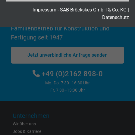
Hochflexible Kabel & Leitungen
Laufzeit
2 Jahre
Impressum - SAB Bröckskes GmbH & Co. KG
|
exakt nach Ihren Wünschen
Datenschutz
Cookie von Google für Website-Analysen.
Familienbetrieb für Konstruktion und
Zweck
Erzeugt statistische Daten darüber, wie der
Fertigung seit 1947
Besucher die Website nutzt.
Jetzt unverbindliche Anfrage senden
Name
_gid, Google Analytics
Anbieter
Google LLC
+49 (0)2162 898-0
Mo.-Do. 7:30–16:30 Uhr
Laufzeit
1 Tag
Fr. 7:30–13:30 Uhr
Cookie von Google für Website-Analysen.
Zweck
Erzeugt statistische Daten darüber, wie der
Besucher die Website nutzt.
Unternehmen
Wir über uns
Jobs & Karriere
Name
_gat_UA-4852692-1, Google Analytics