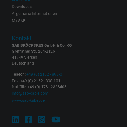
Downloads
Name
test_cookie, Google DoubleClick
Allgemeine Informationen
My SAB
Anbieter
Google LLC
Kontakt
Laufzeit
15 Minuten
SAB BRÖCKSKES GmbH & Co. KG
Enthält eine zufällig generierte Benutzer-ID.
Grefrather Str. 204-212b
41749 Viersen
Mithilfe dieser ID kann Google den Nutzer 
Deutschland
Zweck
verschiedenen Websites
domänenübergreifend erkennen und
Telefon:
+49 (0) 2162 - 898-0
personalisierte Werbung anzeigen.
Fax: +49 (0) 2162 - 898-101
Notfälle: +49 (0) 173 - 2868408
info@sab-cable.com
bkdwCNfVtWgQ67qT8AM,49021628980,
Name
www.sab-kabel.de
Google Ad Conversion Tracking
Anbieter
Google LLC, Google Ads