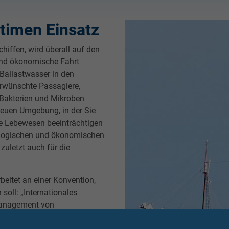
itimen Einsatz
hiffen, wird überall auf den
und ökonomische Fahrt
 Ballastwasser in den
erwünschte Passagiere,
 Bakterien und Mikroben
 neuen Umgebung, in der Sie
re Lebewesen beeinträchtigen
kologischen und ökonomischen
zuletzt auch für die
beitet an einer Konvention,
oll: „Internationales
Management von
ach muss bis spätestens