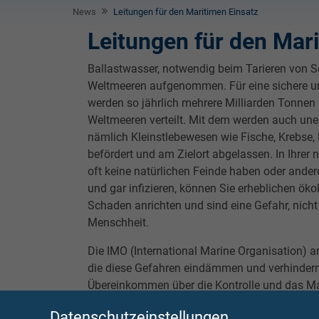
News
Leitungen für den Maritimen Einsatz
Leitungen für den Mar
Ballastwasser, notwendig beim Tarieren von Sc
Weltmeeren aufgenommen. Für eine sichere 
werden so jährlich mehrere Milliarden Tonnen
Weltmeeren verteilt. Mit dem werden auch un
nämlich Kleinstlebewesen wie Fische, Krebse,
befördert und am Zielort abgelassen. In Ihrer
oft keine natürlichen Feinde haben oder ande
und gar infizieren, können Sie erheblichen ö
Schaden anrichten und sind eine Gefahr, nicht 
Menschheit.
Die IMO (International Marine Organisation) ar
die diese Gefahren eindämmen und verhindern s
Übereinkommen über die Kontrolle und das 
Schiffsballastwasser und Sedimenten“. Demn
Datenschutzeinstellungen