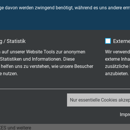
es durch entsprechende
gt und entkeimt werden,
ge davon werden zwingend benötigt, während es uns andere ermö
andard erreicht wird.
stwasser-
erschiffen, Sonderleitungen
 Systeme. Am Markt fehlen oft
 / Statistik
Externe
rderungen entsprechende
 auf unserer Website Tools zur anonymen
Wir verwend
ezialkabel-Hersteller. Im
Statistiken und Informationen. Diese
externe Inha
 Entwicklungen
 helfen uns zu verstehen, wie unsere Besucher
zusätzliche
igen Internationalen
e nutzen.
anzubieten.
materialspezifisch und
forderungen erfüllt werden
 Anwendung bieten. SAB
lassung bei den
_ga, Google Analytics
Nur essentielle Cookies akzep
R und ABS in die Hand.
Google LLC
schen Anlagen bietet der
Impr
ten mit Type Approval an, die
2 Jahre
ES und weitere