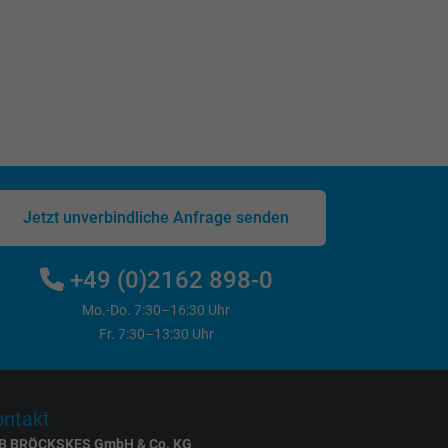
Jetzt unverbindliche Anfrage senden
+49 (0)2162 898-0
Mo.-Do. 7:30–16:30 Uhr
Fr. 7:30–13:30 Uhr
ntakt
B BRÖCKSKES GmbH & Co. KG