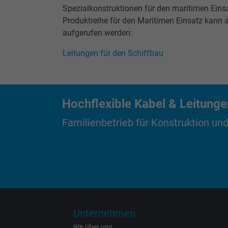
Spezialkonstruktionen für den maritimen Einsa
Enthält die
Produktreihe für den Maritimen Einsatz kann a
Zweck
gewählten Tracking-
Zweck
aufgerufen werden:
Optin-Einstellungen.
Leitungen für den Schiffbau
Name
Anbieter
Hochflexible Kabel & Leitung
Laufzeit
Familienbetrieb für Konstruktion und
Zweck
Name
Unternehmen
Anbieter
Wir über uns