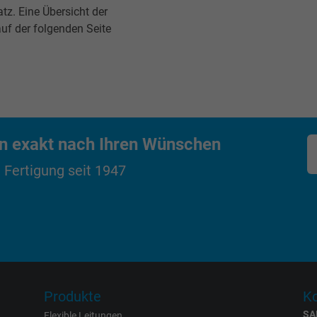
tz. Eine Übersicht der
Cookie von Google für Website-Analysen.
uf der folgenden Seite
Erzeugt statistische Daten darüber, wie der
Besucher die Website nutzt.
_ga_JL6KH9WKZ9, Google Analytics
Google LLC
en exakt nach Ihren Wünschen
2 Jahre
 Fertigung seit 1947
Cookie von Google für Website-Analysen.
Erzeugt statistische Daten darüber, wie der
Besucher die Website nutzt.
_gid, Google Analytics
Produkte
Ko
Google LLC
SA
Flexible Leitungen