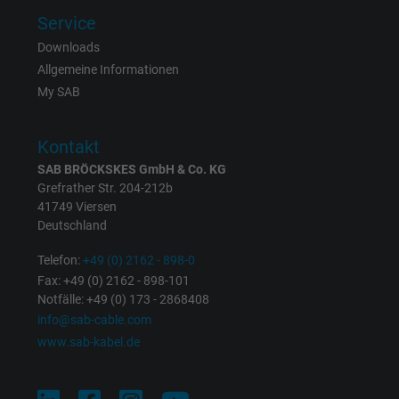
Zweck
verschiedenen Websites
Service
domänenübergreifend erkennen und
Downloads
personalisierte Werbung anzeigen.
Allgemeine Informationen
My SAB
bkdwCNfVtWgQ67qT8AM,49021628980,
Name
Google Ad Conversion Tracking
Kontakt
SAB BRÖCKSKES GmbH & Co. KG
Anbieter
Google LLC, Google Ads
Grefrather Str. 204-212b
41749 Viersen
Laufzeit
Persistent
Deutschland
Telefon:
+49 (0) 2162 - 898-0
Zweck
Dies ist ein Conversion Tracking-Service.
Fax: +49 (0) 2162 - 898-101
Notfälle: +49 (0) 173 - 2868408
Name
bkdwCNfVtWgQ67qT8AM,49021628980_expire
info@sab-cable.com
www.sab-kabel.de
Anbieter
Google Ads Conversion Tracking, Google LLC