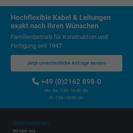
Anbieter
Google LLC
Hochflexible Kabel & Leitungen
Laufzeit
1 Tag
exakt nach Ihren Wünschen
Cookie von Google für Website-Analysen.
Familienbetrieb für Konstruktion und
Zweck
Erzeugt statistische Daten darüber, wie der
Fertigung seit 1947
Besucher die Website nutzt.
Jetzt unverbindliche Anfrage senden
Name
_gat_UA-4852692-1, Google Analytics
+49 (0)2162 898-0
Anbieter
Google LLC
Mo.-Do. 7:30–16:30 Uhr
Laufzeit
1 Minute
Fr. 7:30–13:30 Uhr
Cookie von Google für Website-Analysen.
Zweck
Erzeugt statistische Daten darüber, wie der
Unternehmen
Besucher die Website nutzt.
Wir über uns