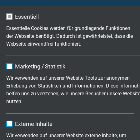
für eine erhöhte Leistungsübertragung kommen dabei
genauso in das Anforderungsprofil wie tolerierte
Essentiell
Außendurchmesser.
Essentielle Cookies werden für grundlegende Funktionen
der Webseite benötigt. Dadurch ist gewährleistet, dass die
Kundenspezifische Produktionen ab 100 m möglich
Webseite einwandfrei funktioniert.
Um solche kundenspezifische Modifikation dennoch zu
ermöglichen, setzt SAB Bröckskes auf engen
Name
cookie_optin
Marketing / Statistik
Kundenkontakt. Da alle Leitungsfertigungen
Anbieter
TYPO3
ausschließlich auf Serienanlagen erfolgen, ist jeder
Wir verwenden auf unserer Website Tools zur anonymen
Prototyp zugleich ein Serienprodukt, das sich zur
Erhebung von Statistiken und Informationen. Diese Informat
Laufzeit
1 Jahr
Vorstellung bei der benannten Stelle eignet.
helfen uns zu verstehen, wie unsere Besucher unsere Websit
nutzen.
Enthält die gewählten Tracking-Optin-
An diesen Leitungsfertigungen, die bereits ab 100 m
Zweck
Einstellungen.
möglich sind, lassen sich unter realen Bedingungen
Name
_ga, Google Analytics
Messungen sowohl an der Meterware als auch an der
Externe Inhalte
Konfektion durchführen. Der anschließende
Anbieter
Google LLC
Erkenntnisaustausch und – bei Bedarf - die
Wir verwenden auf unserer Website externe Inhalte, um