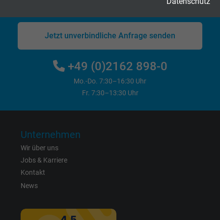
Datenschutz
Fertigung seit 1947
Cookie von Google für Website-Analysen.
Zweck
Erzeugt statistische Daten darüber, wie der
Besucher die Website nutzt.
Jetzt unverbindliche Anfrage senden
+49 (0)2162 898-0
Name
_gid, Google Analytics
Mo.-Do. 7:30–16:30 Uhr
Anbieter
Google LLC
Fr. 7:30–13:30 Uhr
Laufzeit
1 Tag
Unternehmen
Cookie von Google für Website-Analysen.
Zweck
Erzeugt statistische Daten darüber, wie der
Wir über uns
Besucher die Website nutzt.
Jobs & Karriere
Kontakt
News
Name
_gat_UA-4852692-1, Google Analytics
Anbieter
Google LLC