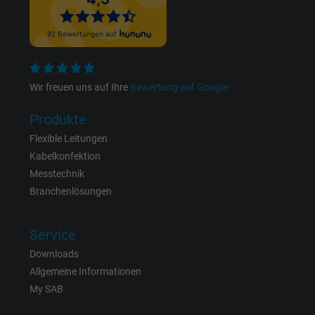
Laufzeit
1 Minute
Cookie von Google für Website-Analysen.
Zweck
Erzeugt statistische Daten darüber, wie der
Besucher die Website nutzt.
Wir freuen uns auf Ihre
Bewertung auf Google
Produkte
Name
IDE, Google DoubleClick
Flexible Leitungen
Kabelkonfektion
Anbieter
Google LLC
Messtechnik
Branchenlösungen
Laufzeit
1 Jahr
Wird verwendet, um die Aktionen eines
Service
Zweck
Benutzers auf der Website zu Werbezweck
Downloads
zu registrieren und zu melden.
Allgemeine Informationen
My SAB
Name
test_cookie, Google DoubleClick