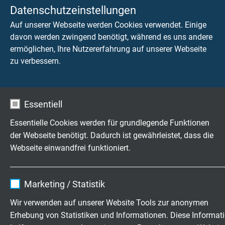
SAB Bröckskes möchte dabei helfen, die Vision der DKMS
Datenschutzeinstellungen
voranzutreiben und ermöglicht seinen Mitarbeitern
Auf unserer Webseite werden Cookies verwendet. Einige
deshalb erneut, sich im Unternehmen typisieren zu
davon werden zwingend benötigt, während es uns andere
lassen. Die erste Typisierungs-Aktion im Jahr 2006 war
ermöglichen, Ihre Nutzererfahrung auf unserer Webseite
ein voller Erfolg, damals hatten sich ca. 85% der
zu verbessern.
Mitarbeiter als Stammzellspender registrieren lassen. Die
Unternehmensleitung wollte damals auf das Thema
aufmerksam machen und übernahm die
Typisierungskosten der gesamten Belegschaft - in der
Essentiell
Hoffnung, dass sich möglichst viele Nachahmer finden.
Essentielle Cookies werden für grundlegende Funktionen
Rückwirkend kann man von einem vollen Erfolg sprechen,
der Webseite benötigt. Dadurch ist gewährleistet, dass die
da gleich zwei SAB-Mitarbeiter, zwei an Blutkrebs
Webseite einwandfrei funktioniert.
erkrankten Patienten bei ihrer Behandlung helfen
konnten.
Name
cookie_optin
Geschäftsführerin Sabine Bröckskes-Wetten möchte die
Marketing / Statistik
gelungene Aktion ihres Vaters Peter Bröckskes
Anbieter
TYPO3
Wir verwenden auf unserer Website Tools zur anonymen
wiederholen und erkrankten Menschen Hoffnung auf
Erhebung von Statistiken und Informationen. Diese Informat
einen passenden Spender machen. Schließlich hat die
Laufzeit
1 Jahr