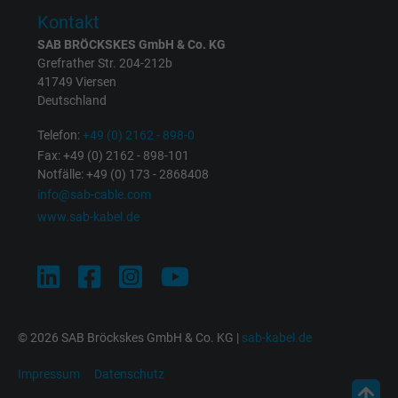
Kontakt
Anbieter
Google LLC
SAB BRÖCKSKES GmbH & Co. KG
Grefrather Str. 204-212b
Laufzeit
15 Minuten
41749 Viersen
Deutschland
Enthält eine zufällig generierte Benutzer-ID.
Mithilfe dieser ID kann Google den Nutzer 
Telefon:
+49 (0) 2162 - 898-0
Zweck
verschiedenen Websites
Fax: +49 (0) 2162 - 898-101
Notfälle: +49 (0) 173 - 2868408
domänenübergreifend erkennen und
info@sab-cable.com
personalisierte Werbung anzeigen.
www.sab-kabel.de
bkdwCNfVtWgQ67qT8AM,49021628980,
Name
Google Ad Conversion Tracking
Anbieter
Google LLC, Google Ads
© 2026 SAB Bröckskes GmbH & Co. KG |
sab-kabel.de
Laufzeit
Persistent
Impressum
Datenschutz