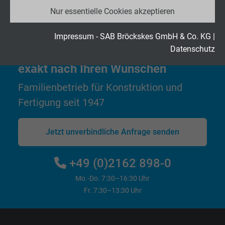
eingestellt.
Nur essentielle Cookies akzeptieren
Anbieter
Google LLC
Laufzeit
2 Jahre
Impressum - SAB Bröckskes GmbH & Co. KG
|
Datenschutz
Hochflexible Kabel & Leitungen
Cookie von Google für Website-Analysen.
exakt nach Ihren Wünschen
Zweck
Erzeugt statistische Daten darüber, wie der
Besucher die Website nutzt.
Familienbetrieb für Konstruktion und
Fertigung seit 1947
Name
_gid, Google Analytics
Jetzt unverbindliche Anfrage senden
Anbieter
Google LLC
Laufzeit
+49 (0)2162 898-0
1 Tag
Mo.-Do. 7:30–16:30 Uhr
Cookie von Google für Website-Analysen.
Fr. 7:30–13:30 Uhr
Zweck
Erzeugt statistische Daten darüber, wie der
Besucher die Website nutzt.