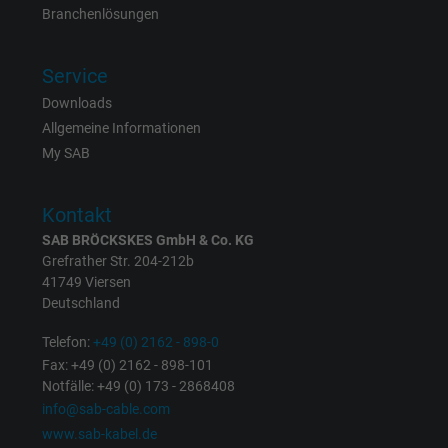
Branchenlösungen
zu registrieren und zu melden.
Service
Name
test_cookie, Google DoubleClick
Downloads
Anbieter
Google LLC
Allgemeine Informationen
My SAB
Laufzeit
15 Minuten
Kontakt
Enthält eine zufällig generierte Benutzer-ID.
SAB BRÖCKSKES GmbH & Co. KG
Mithilfe dieser ID kann Google den Nutzer 
Grefrather Str. 204-212b
Zweck
verschiedenen Websites
41749 Viersen
domänenübergreifend erkennen und
Deutschland
personalisierte Werbung anzeigen.
Telefon:
+49 (0) 2162 - 898-0
Fax: +49 (0) 2162 - 898-101
bkdwCNfVtWgQ67qT8AM,49021628980,
Notfälle: +49 (0) 173 - 2868408
Name
Google Ad Conversion Tracking
info@sab-cable.com
www.sab-kabel.de