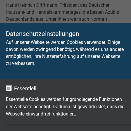
Hans Heinrich Driftmann, Präsident des Deutschen
Industrie- und Handelskammertages, die besten Azubis
Deutschlands aus. Unter ihnen war auch Norman
Trifonow aus der IHK−Region Krefeld - Mönchengladbach
Datenschutzeinstellungen
- Neuss. Er absolvierte seine Ausbildung zum
Kabelfertigungsmechaniker bei der SAB Bröckskes GmbH
Auf unserer Webseite werden Cookies verwendet. Einige
& Co. KG in Viersen und schloss seine Prüfung mit „sehr
davon werden zwingend benötigt, während es uns andere
gut“ ab.
ermöglichen, Ihre Nutzererfahrung auf unserer Webseite
zu verbessern.
Peter Bröckskes sieht darin nicht nur Vorteile für die
Auszubildenen, sondern auch für das Unternehmen:
„Unser Ziel ist es auch in der Zukunft an der Spitze der
Kabelhersteller zu stehen. Mit einer ständig hohen
Essentiell
Ausbildungsquote sorgen wir für unseren qualifizierten
Essentielle Cookies werden für grundlegende Funktionen
Nachwuchs und sichern mit unserem Know-How die
der Webseite benötigt. Dadurch ist gewährleistet, dass die
Qualität unserer Produkte und das Streben nach
Webseite einwandfrei funktioniert.
ständiger Innovation”, so der Geschäftsführer. Mit diesem
Ergebnis bleibt SAB Bröckskes im Bereich Ausbildung
Name
cookie_optin
weiter auf Erfolgskurs.