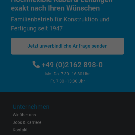
Anbieter
Google LLC
exakt nach Ihren Wünschen
Familienbetrieb für Konstruktion und
Laufzeit
1 Minute
Fertigung seit 1947
Cookie von Google für Website-Analysen.
Zweck
Erzeugt statistische Daten darüber, wie der
Jetzt unverbindliche Anfrage senden
Besucher die Website nutzt.
+49 (0)2162 898-0
Name
IDE, Google DoubleClick
Mo.-Do. 7:30–16:30 Uhr
Fr. 7:30–13:30 Uhr
Anbieter
Google LLC
Laufzeit
1 Jahr
Unternehmen
Wird verwendet, um die Aktionen eines
Wir über uns
Zweck
Benutzers auf der Website zu Werbezweck
Jobs & Karriere
zu registrieren und zu melden.
Kontakt