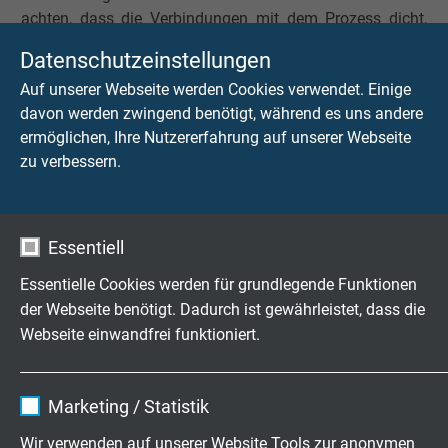
achten, dass die Verbindungen mit dem Prozess dicht,
fest und sicher nach den anerkannten Regeln der Technik
Datenschutzeinstellungen
und den örtlichen Vorschriften hergestellt werden. Es ist
Auf unserer Webseite werden Cookies verwendet. Einige
ferner dafür Sorge zu tragen, dass die Thermometer
davon werden zwingend benötigt, während es uns andere
ausreichende „Wärmetauschfläche” mit dem zu
ermöglichen, Ihre Nutzererfahrung auf unserer Webseite
messenden Medium haben und dass der Fehler durch
zu verbessern.
Wärmeableitung über das Schutzrohr klein gehalten wird.
Das wird bei technischen Anwendungen erreicht, wenn
man folgende Eintauchlängen vorsieht:
Essentiell
bei Messungen in
WL + 5x Schutzrohr-ø
Essentielle Cookies werden für grundlegende Funktionen
Flüssigkeiten
der Webseite benötigt. Dadurch ist gewährleistet, dass die
Webseite einwandfrei funktioniert.
bei Messungen in Gasen
WL + 10x Schutzrohr-
ø
Name
cookie_optin
Marketing / Statistik
(WL = Wirklänge des Messsensors)
Anbieter
TYPO3
Wir verwenden auf unserer Website Tools zur anonymen