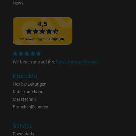
News
Name
test_cookie, Google DoubleClick
Anbieter
Google LLC
Laufzeit
15 Minuten
Enthält eine zufällig generierte Benutzer-ID.
Mithilfe dieser ID kann Google den Nutzer 
Wir freuen uns auf Ihre
Bewertung auf Google
Zweck
verschiedenen Websites
domänenübergreifend erkennen und
Produkte
personalisierte Werbung anzeigen.
Flexible Leitungen
Kabelkonfektion
bkdwCNfVtWgQ67qT8AM,49021628980,
Messtechnik
Name
Google Ad Conversion Tracking
Branchenlösungen
Anbieter
Google LLC, Google Ads
Service
Downloads
Laufzeit
Persistent