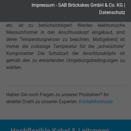
+80°C liegen. Bei Verwendung von Silikondichtungen sind
Laufzeit
2 Jahre
Impressum - SAB Bröckskes GmbH & Co. KG
|
Temperaturen bis +150°C möglich. Die Belastbarkeit von
Datenschutz
Cookie von Google für Website-Analysen.
Dichtungen, Kabelisolation, Material der Anschlussköpfe
etc. ist zu berücksichtigen! Werden elektronische
Zweck
Erzeugt statistische Daten darüber, wie der
Messumformer in den Anschlusskopf eingebaut, sind
Besucher die Website nutzt.
deren Temperaturgrenzen zu beachten. Maßgebend ist
immer die zulässige Temperatur für die „schwächste”
Name
_gid, Google Analytics
Komponente! Die Schutzart der Anschlussköpfe ist
gemäß den zu erwartenden Umgebungsbedingungen zu
Anbieter
Google LLC
wählen.
Laufzeit
1 Tag
Cookie von Google für Website-Analysen.
Haben Sie noch Fragen zu unseren Produkten? Ihr
Zweck
Erzeugt statistische Daten darüber, wie der
direkter Draht zu unseren Experten:
Kontaktformular
Besucher die Website nutzt.
Name
_gat_UA-4852692-1, Google Analytics
Hochflexible Kabel & Leitungen