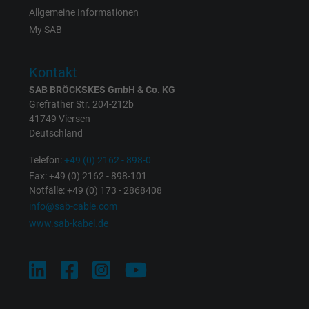
Allgemeine Informationen
Zweck
Dies ist ein Conversion Tracking-Service.
My SAB
Kontakt
Name
bkdwCNfVtWgQ67qT8AM,49021628980_expire
SAB BRÖCKSKES GmbH & Co. KG
Anbieter
Google Ads Conversion Tracking, Google LLC
Grefrather Str. 204-212b
41749 Viersen
Deutschland
Laufzeit
Persistent
Telefon:
+49 (0) 2162 - 898-0
Zweck
Dies ist ein Conversion Tracking-Service.
Fax: +49 (0) 2162 - 898-101
Notfälle: +49 (0) 173 - 2868408
info@sab-cable.com
Name
NID, Google Maps
www.sab-kabel.de
Anbieter
Google LLC
Laufzeit
6 Monate
Registriert eine eindeutige ID, die das Gerät