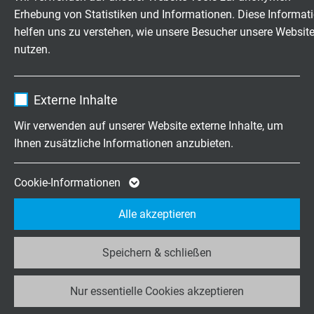
Die üblicherweise verwendeten Messsensoren bzw.
Erhebung von Statistiken und Informationen. Diese Informat
Laufzeit
1 Jahr
Widerstandsthermometer haben eine Wirklänge von 5 bis
helfen uns zu verstehen, wie unsere Besucher unsere Websit
30 mm je nach Ausführung und Bauart. Bei
nutzen.
Enthält die gewählten Tracking-Optin-
Thermoelementen kann die temperaturempfindliche
Zweck
Einstellungen.
Länge im Allgemeinen vernachlässigt werden. In
Name
_ga, Google Analytics
Rohrleitungen mit kleinen Durchmessern kann die
Externe Inhalte
wünschenswerte Einbaulänge nur erreicht werden, wenn
Anbieter
Google LLC
Wir verwenden auf unserer Website externe Inhalte, um
das Schutzrohr in einem Rohrbogen so montiert wird,
Ihnen zusätzliche Informationen anzubieten.
dass es gegen die Strömung gerichtet ist. Bei einer zu
Laufzeit
2 Jahre
geringen Einbaulänge ist mit Fehlern zu rechnen, die groß
gegenüber den Normtoleranzen sind.
Cookie von Google für Website-Analysen.
Cookie-Informationen
Zweck
Erzeugt statistische Daten darüber, wie der
Achtung:
die
Einbaulänge
ist in der Regel größer als die
Alle akzeptieren
Besucher die Website nutzt.
Eintauchlänge
, und nur Letztere ist entscheidend!
Speichern & schließen
Name
_ga_JL6KH9WKZ9, Google Analytics
UMGEBUNGSBEDINGUNG AM
ANSCHLUSSKOPF
Nur essentielle Cookies akzeptieren
Anbieter
Google LLC
Die Umgebungstemperaturen sollten im Bereich -25°C bis