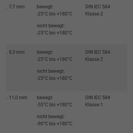
ca. 7,7 mm
bewegt:
DIN IEC 584
Cookie von Facebook für Website-Analyse,
-25°C bis +180°C
Klasse 2
Zweck
Anzeigenausrichtung und Anzeigenmessu
nicht bewegt:
-25°C bis +180°C
Name
fr, Facebook Pixel
Anbieter
Facebook Ireland Ltd.
ca. 8,3 mm
bewegt:
DIN IEC 584
-25°C bis +180°C
Klasse 2
Laufzeit
1 Jahr
nicht bewegt:
-25°C bis +180°C
Cookie von Facebook für Website-Analyse,
Zweck
Anzeigenausrichtung und Anzeigenmessu
ca. 11,0 mm
bewegt:
DIN IEC 584
Name
m_pixel_ration, Facebook Pixel
-55°C bis +180°C
Klasse 1
nicht bewegt:
Anbieter
Facebook Ireland Ltd.
-90°C bis +180°C
Laufzeit
1 Jahr