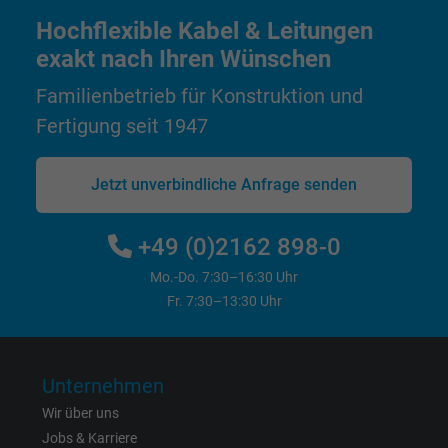
Hochflexible Kabel & Leitungen
Cookie von Facebook für Website-Analyse,
exakt nach Ihren Wünschen
Zweck
Anzeigenausrichtung und Anzeigenmessu
Familienbetrieb für Konstruktion und
Fertigung seit 1947
Name
wd, Facebook Pixel
Anbieter
Facebook Ireland Ltd.
Jetzt unverbindliche Anfrage senden
Laufzeit
1 Jahr
+49 (0)2162 898-0
Cookie von Facebook für Website-Analyse,
Mo.-Do. 7:30–16:30 Uhr
Zweck
Anzeigenausrichtung und Anzeigenmessu
Fr. 7:30–13:30 Uhr
Name
xs, Facebook Pixel
Unternehmen
Anbieter
Facebook Ireland Ltd.
Wir über uns
Jobs & Karriere