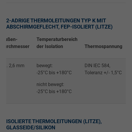
Cookie von Facebook für Website-Analyse,
Zweck
Anzeigenausrichtung und Anzeigenmessu
2-ADRIGE THERMOLEITUNGEN TYP K MIT
ABSCHIRMGEFLECHT, FEP-ISOLIERT (LITZE)
Name
pl, Facebook Pixel
Außen-
Temperaturbereich
durchmesser
der Isolation
Thermospannung
Anbieter
Facebook Ireland Ltd.
Laufzeit
1 Jahr
ca. 2,6 mm
bewegt:
DIN IEC 584,
-25°C bis +180°C
Toleranz +/- 1,5°C
Cookie von Facebook für Website-Analyse,
Zweck
nicht bewegt:
Anzeigenausrichtung und Anzeigenmessu
-25°C bis +180°C
Name
presence, Facebook Pixel
Anbieter
Facebook Ireland Ltd.
ISOLIERTE THERMOLEITUNGEN (LITZE),
GLASSEIDE/SILIKON
Laufzeit
1 Jahr