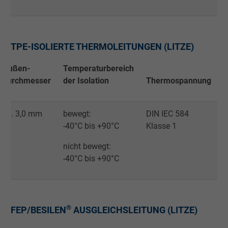
Anbieter
Google LLC
Laufzeit
1 Minute
TPE-ISOLIERTE THERMOLEITUNGEN (LITZE)
Cookie von Google für Website-Analysen.
Außen-
Temperaturbereich
Zweck
Erzeugt statistische Daten darüber, wie der
durchmesser
der Isolation
Thermospannung
Besucher die Website nutzt.
ca. 3,0 mm
bewegt:
DIN IEC 584
Name
IDE, Google DoubleClick
-40°C bis +90°C
Klasse 1
Anbieter
nicht bewegt:
Google LLC
-40°C bis +90°C
Laufzeit
1 Jahr
Wird verwendet, um die Aktionen eines
Zweck
Benutzers auf der Website zu Werbezweck
®
FEP/BESILEN
AUSGLEICHSLEITUNG (LITZE)
zu registrieren und zu melden.