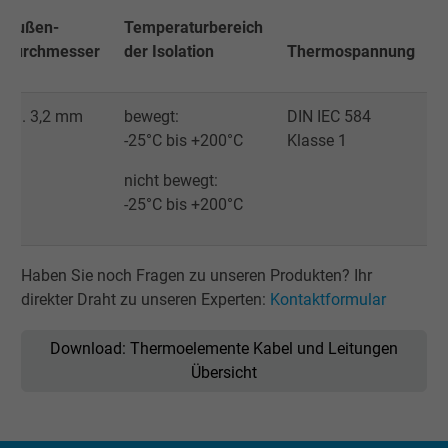
Außen-
Temperaturbereich
Cookie von Facebook für Website-Analyse,
durchmesser
der Isolation
Thermospannung
Zweck
Anzeigenausrichtung und Anzeigenmessu
ca. 3,2 mm
bewegt:
DIN IEC 584
Name
sb, Facebook Pixel
-25°C bis +200°C
Klasse 1
Anbieter
Facebook Ireland Ltd.
nicht bewegt:
-25°C bis +200°C
Laufzeit
1 Jahr
Cookie von Facebook für Website-Analyse,
Haben Sie noch Fragen zu unseren Produkten? Ihr
Zweck
Anzeigenausrichtung und Anzeigenmessu
direkter Draht zu unseren Experten:
Kontaktformular
Download: Thermoelemente Kabel und Leitungen
Name
spin, Facebook Pixel
Übersicht
Anbieter
Facebook Ireland Ltd.
Laufzeit
1 Jahr