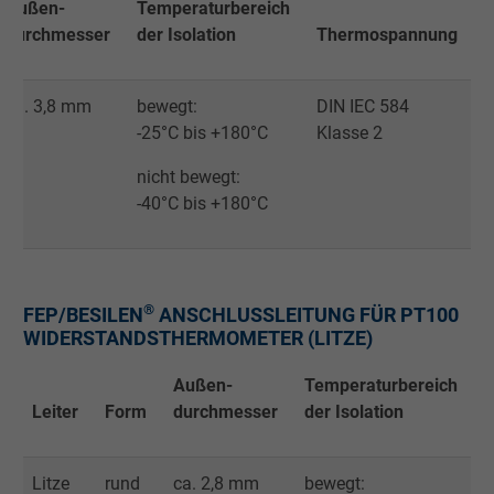
Außen-
Temperaturbereich
durchmesser
der Isolation
Thermospannung
Name
test_cookie, Google DoubleClick
Anbieter
Google LLC
ca. 3,8 mm
bewegt:
DIN IEC 584
-25°C bis +180°C
Klasse 2
Laufzeit
15 Minuten
nicht bewegt:
Enthält eine zufällig generierte Benutzer-ID.
-40°C bis +180°C
Mithilfe dieser ID kann Google den Nutzer 
Zweck
verschiedenen Websites
domänenübergreifend erkennen und
personalisierte Werbung anzeigen.
®
FEP/BESILEN
ANSCHLUSSLEITUNG FÜR PT100
WIDERSTANDSTHERMOMETER (LITZE)
bkdwCNfVtWgQ67qT8AM,49021628980,
Außen-
Temperaturbereich
Name
Google Ad Conversion Tracking
t
Leiter
Form
durchmesser
der Isolation
Anbieter
Google LLC, Google Ads
Litze
rund
ca. 2,8 mm
bewegt: