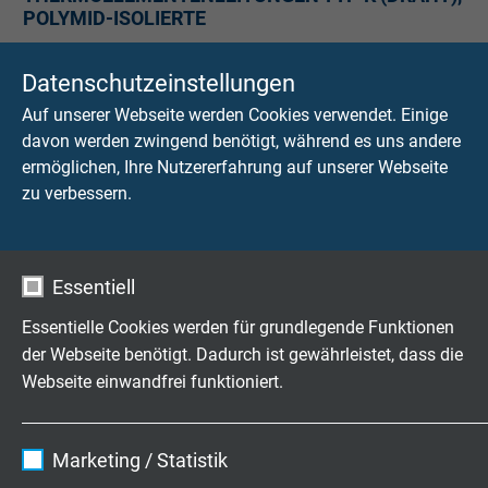
POLYMID-ISOLIERTE
Außen-
Temperaturbereich
Thermo-
Datenschutzeinstellungen
Form
durchmesser
der Isolation
spannung
Auf unserer Webseite werden Cookies verwendet. Einige
davon werden zwingend benötigt, während es uns andere
oval
ca. 0,9 x 0,5
bewegt:
DIN IEC
ermöglichen, Ihre Nutzererfahrung auf unserer Webseite
mm
-40°C bis +250°C
584
zu verbessern.
Klasse 1,
nicht bewegt:
Toleranz
-40°C bis +250°C
+/- 1,5°C
Essentiell
Essentielle Cookies werden für grundlegende Funktionen
oval
ca. 0,7 x 0,5
bewegt:
DIN IEC
der Webseite benötigt. Dadurch ist gewährleistet, dass die
mm
-40°C bis +250°C
584
Klasse 1,
Webseite einwandfrei funktioniert.
nicht bewegt:
Toleranz
-40°C bis +250°C
+/- 1,5°C
Name
cookie_optin
Marketing / Statistik
Anbieter
TYPO3