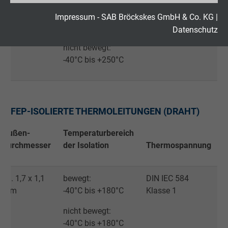
max. 1,0 mm
bewegt:
DIN IEC 584
Laufzeit
2 Jahre
Impressum - SAB Bröckskes GmbH & Co. KG
|
-40°C bis +250°C
Klasse 1
Datenschutz
Cookie von Google für Website-Analysen.
nicht bewegt:
Zweck
Erzeugt statistische Daten darüber, wie der
-40°C bis +250°C
Besucher die Website nutzt.
Name
_gid, Google Analytics
FEP-ISOLIERTE THERMOLEITUNGEN (DRAHT)
Anbieter
Google LLC
Außen-
Temperaturbereich
Laufzeit
1 Tag
durchmesser
der Isolation
Thermospannung
Cookie von Google für Website-Analysen.
ca. 1,7 x 1,1
bewegt:
DIN IEC 584
Zweck
Erzeugt statistische Daten darüber, wie der
mm
-40°C bis +180°C
Klasse 1
Besucher die Website nutzt.
nicht bewegt:
-40°C bis +180°C
Name
_gat_UA-4852692-1, Google Analytics