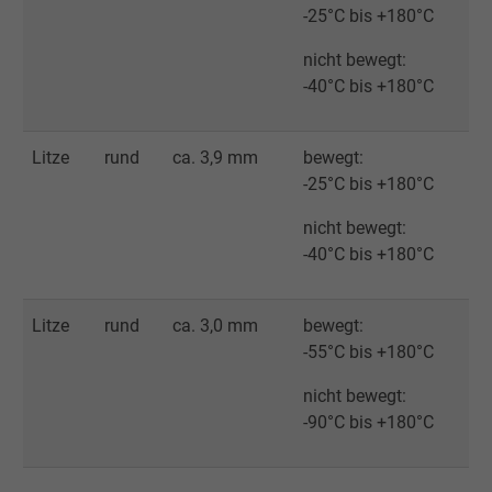
Laufzeit
Persistent
-25°C bis +180°C
nicht bewegt:
Zweck
Dies ist ein Conversion Tracking-Service.
-40°C bis +180°C
Name
bkdwCNfVtWgQ67qT8AM,49021628980_expire
Litze
rund
ca. 3,9 mm
bewegt:
Anbieter
Google Ads Conversion Tracking, Google LLC
-25°C bis +180°C
nicht bewegt:
Laufzeit
Persistent
-40°C bis +180°C
Zweck
Dies ist ein Conversion Tracking-Service.
Litze
rund
ca. 3,0 mm
bewegt:
Name
NID, Google Maps
-55°C bis +180°C
nicht bewegt:
Anbieter
Google LLC
-90°C bis +180°C
Laufzeit
6 Monate