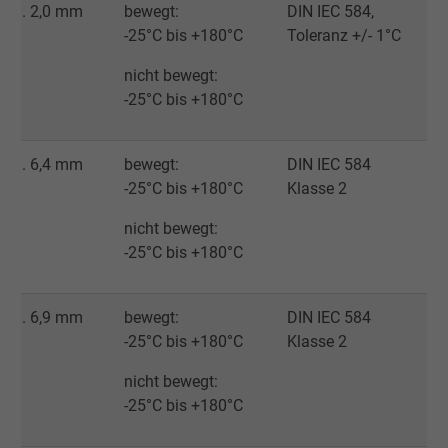
ca. 2,0 mm
bewegt:
DIN IEC 584,
-25°C bis +180°C
Toleranz +/- 1°C
Cookie von Facebook für Website-Analyse,
Zweck
Anzeigenausrichtung und Anzeigenmessu
nicht bewegt:
-25°C bis +180°C
Name
c_user, Facebook Pixel
ca. 6,4 mm
bewegt:
DIN IEC 584
Anbieter
Facebook Ireland Ltd.
-25°C bis +180°C
Klasse 2
Laufzeit
1 Jahr
nicht bewegt:
-25°C bis +180°C
Cookie von Facebook für Website-Analyse,
Zweck
Anzeigenausrichtung und Anzeigenmessu
ca. 6,9 mm
bewegt:
DIN IEC 584
-25°C bis +180°C
Klasse 2
Name
datr, Facebook Pixel
nicht bewegt:
Anbieter
Facebook Ireland Ltd.
-25°C bis +180°C
Laufzeit
1 Jahr