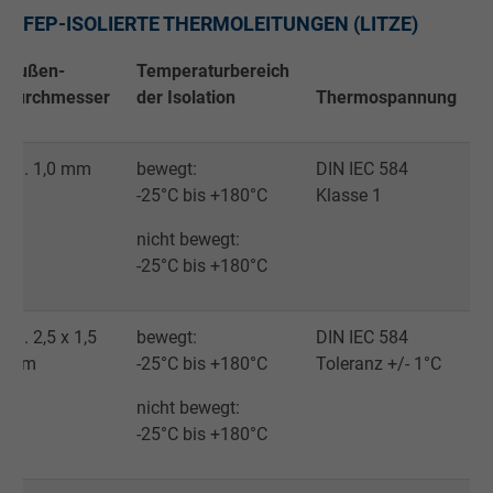
Registriert eine eindeutige ID, die das Gerät
FEP-ISOLIERTE THERMOLEITUNGEN (LITZE)
Zweck
eines wiederkehrenden Benutzers identifizie
Die ID wird für gezielte Werbung genutzt.
Außen-
Temperaturbereich
durchmesser
der Isolation
Thermospannung
Name
_fbp, Facebook Pixel
ca. 1,0 mm
bewegt:
DIN IEC 584
Anbieter
Facebook Ireland Ltd.
-25°C bis +180°C
Klasse 1
Laufzeit
1 Jahr
nicht bewegt:
-25°C bis +180°C
Cookie von Facebook für Website-Analyse,
Zweck
Anzeigenausrichtung und Anzeigenmessu
ca. 2,5 x 1,5
bewegt:
DIN IEC 584
mm
-25°C bis +180°C
Toleranz +/- 1°C
Name
act, Facebook Pixel
nicht bewegt:
Anbieter
Facebook Ireland Ltd.
-25°C bis +180°C
Laufzeit
1 Jahr