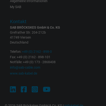
Allgemeine Informationen
My SAB
Laufzeit
1 Tag
Cookie von Google für Website-Analysen.
Kontakt
Zweck
Erzeugt statistische Daten darüber, wie der
SAB BRÖCKSKES GmbH & Co. KG
Besucher die Website nutzt.
Grefrather Str. 204-212b
41749 Viersen
Deutschland
Name
_gat_UA-4852692-1, Google Analytics
Telefon:
+49 (0) 2162 - 898-0
Anbieter
Google LLC
Fax: +49 (0) 2162 - 898-101
Notfälle: +49 (0) 173 - 2868408
Laufzeit
1 Minute
info@sab-cable.com
www.sab-kabel.de
Cookie von Google für Website-Analysen.
Zweck
Erzeugt statistische Daten darüber, wie der
Besucher die Website nutzt.
Name
IDE, Google DoubleClick
© 2026 SAB Bröckskes GmbH & Co. KG |
sab-kabel.de