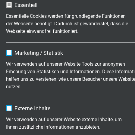
exakt nach Ihren Wünschen
Essentiell
Familienbetrieb für Konstruktion und
Essentielle Cookies werden für grundlegende Funktionen
Fertigung seit 1947
der Webseite benötigt. Dadurch ist gewährleistet, dass die
Webseite einwandfrei funktioniert.
Jetzt unverbindliche Anfrage senden
Name
cookie_optin
Marketing / Statistik
+49 (0)2162 898-0
Anbieter
TYPO3
Wir verwenden auf unserer Website Tools zur anonymen
Mo.-Do. 7:30–16:30 Uhr
Erhebung von Statistiken und Informationen. Diese Informat
Laufzeit
1 Jahr
Fr. 7:30–13:30 Uhr
helfen uns zu verstehen, wie unsere Besucher unsere Websit
nutzen.
Enthält die gewählten Tracking-Optin-
Zweck
Einstellungen.
Unternehmen
Name
_ga, Google Analytics
Externe Inhalte
Wir über uns
Anbieter
Google LLC
Jobs & Karriere
Wir verwenden auf unserer Website externe Inhalte, um
Kontakt
Ihnen zusätzliche Informationen anzubieten.
Laufzeit
2 Jahre
News