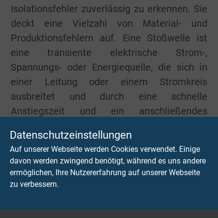
Isolationsfehler zuverlässig zu erkennen. Sie
deckt eine Vielzahl von Material- und
Produktionsfehlern auf. Eine Stoßwelle ist
eine transiente elektrische Strom-,
Spannungs- oder Energiequelle, die sich in
einer Leitung oder einem Stromkreis
ausbreitet und durch eine schnelle
Anstiegszeit und ein anschließendes
langsames Absinken gekennzeichnet ist.
Datenschutzeinstellungen
Auf unserer Webseite werden Cookies verwendet. Einige
davon werden zwingend benötigt, während es uns andere
Weitere Begriffe aus der Kabelwelt
ermöglichen, Ihre Nutzererfahrung auf unserer Webseite
zu verbessern.
Hochflexible Kabel & Leitungen