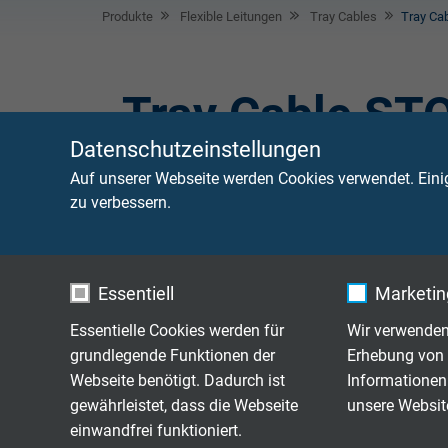
Produkte
Flexible Leitungen
Tray Cables
Tray C
Tray Cable S
Datenschutzeinstellungen
Auf unserer Webseite werden Cookies verwendet. Eini
Tray Cable Stoow sind Leitungen für Kabelpr
zu verbessern.
Typ TC und STOOW,
Essentiell
Marketing
TR 249
Cable mit flexible
Essentielle Cookies werden für
Wir verwenden
grundlegende Funktionen der
Erhebung von 
Webseite benötigt. Dadurch ist
Informationen
gewährleistet, dass die Webseite
unsere Websit
einwandfrei funktioniert.