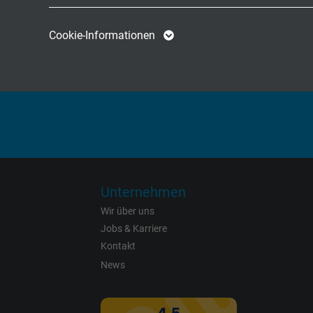
Name
cookie_optin
Name
Cookie-Informationen
Hochflexible Kabel & Leitung
Anbieter
TYPO3
Anbieter
Familienbetrieb für Konstruktion und
Laufzeit
1 Jahr
Laufzeit
Enthält die
Zweck
gewählten Tracking-
Zweck
Optin-Einstellungen.
Unternehmen
Name
Wir über uns
Jobs & Karriere
Anbieter
Kontakt
Laufzeit
News
Zweck