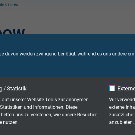
able STOOW
TOOW
ge davon werden zwingend benötigt, während es uns andere ermö
itschen und Kabelkanäle mit UL, CSA und STOOW Zulassung.
 UV- und ölbeständiges, flexibles Tray
 / Statistik
Externe
n Adern
 auf unserer Website Tools zur anonymen
Wir verwend
Statistiken und Informationen. Diese
externe Inha
 helfen uns zu verstehen, wie unsere Besucher
zusätzliche
e nutzen.
anzubieten.