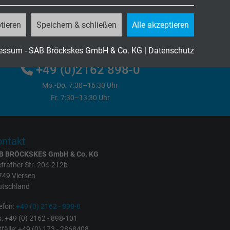
tieren
Speichern & schließen
Alle akzeptieren
Jetzt unverbindliche Anfrage senden
essum - SAB Bröckskes GmbH & Co. KG
|
Datenschutz
+49 (0)2162 898-0
Mo.-Do. 7:30–16:30 Uhr
Fr. 7:30–13:30 Uhr
ntakt
B BRÖCKSKES GmbH & Co. KG
frather Str. 204-212b
749 Viersen
utschland
efon:
+49 (0) 2162 - 898-0
: +49 (0) 2162 - 898-101
fälle: +49 (0) 173 - 2868408