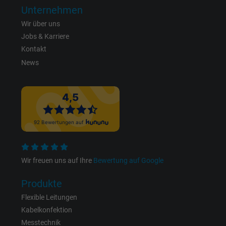
Unternehmen
Laufzeit
1 Jahr
Wir über uns
Jobs & Karriere
Cookie von Facebook für Website-Analyse,
Zweck
Kontakt
Anzeigenausrichtung und Anzeigenmessu
News
Name
c_user, Facebook Pixel
Anbieter
Facebook Ireland Ltd.
Laufzeit
1 Jahr
Cookie von Facebook für Website-Analyse,
Zweck
Wir freuen uns auf Ihre
Bewertung auf Google
Anzeigenausrichtung und Anzeigenmessu
Produkte
Name
datr, Facebook Pixel
Flexible Leitungen
Kabelkonfektion
Anbieter
Facebook Ireland Ltd.
Messtechnik