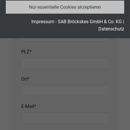
Nur essentielle Cookies akzeptieren
Anbieter
Google LLC
Laufzeit
2 Jahre
Impressum - SAB Bröckskes GmbH & Co. KG
|
Land
*
Datenschutz
Cookie von Google für Website-Analysen.
Zweck
Erzeugt statistische Daten darüber, wie der
Besucher die Website nutzt.
PLZ
*
Name
_gid, Google Analytics
Ort
*
Anbieter
Google LLC
Laufzeit
1 Tag
E-Mail
*
Cookie von Google für Website-Analysen.
Zweck
Erzeugt statistische Daten darüber, wie der
Besucher die Website nutzt.