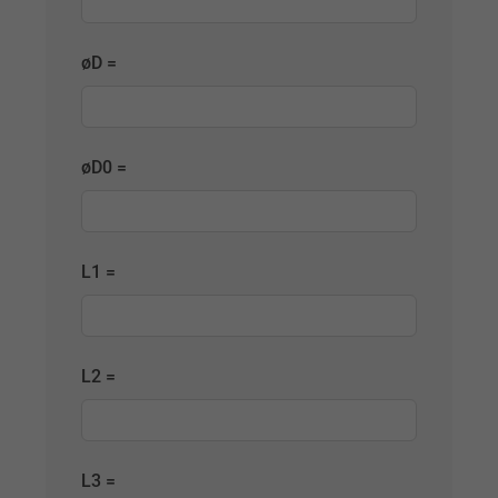
øD =
øD0 =
L1 =
L2 =
L3 =