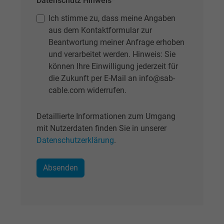
Datenschutz Hinweis
*
zu registrieren und zu melden.
Ich stimme zu, dass meine Angaben
aus dem Kontaktformular zur
Beantwortung meiner Anfrage erhoben
Name
test_cookie, Google DoubleClick
und verarbeitet werden. Hinweis: Sie
Anbieter
Google LLC
können Ihre Einwilligung jederzeit für
die Zukunft per E-Mail an info@sab-
Laufzeit
15 Minuten
cable.com widerrufen.
Enthält eine zufällig generierte Benutzer-ID.
Detaillierte Informationen zum Umgang
Mithilfe dieser ID kann Google den Nutzer 
mit Nutzerdaten finden Sie in unserer
Zweck
verschiedenen Websites
Datenschutzerklärung
.
domänenübergreifend erkennen und
personalisierte Werbung anzeigen.
bkdwCNfVtWgQ67qT8AM,49021628980,
Name
Google Ad Conversion Tracking