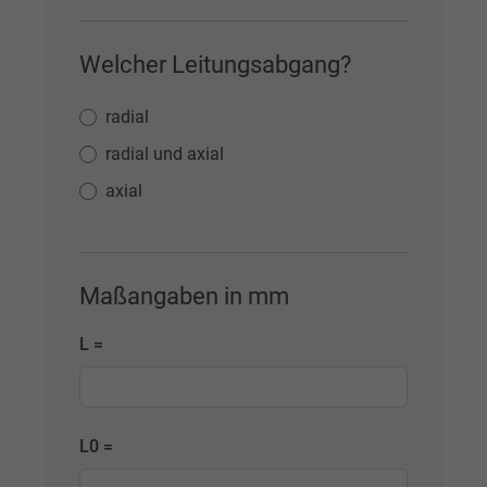
Welcher Leitungsabgang?
radial
radial und axial
axial
Maßangaben in mm
L =
L0 =