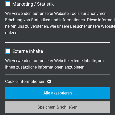
Marketing / Statistik
Kontaktdaten
Anbieter
TYPO3
Wir verwenden auf unserer Website Tools zur anonymen
Firma
Erhebung von Statistiken und Informationen. Diese Informat
Laufzeit
1 Jahr
helfen uns zu verstehen, wie unsere Besucher unsere Websit
nutzen.
Enthält die gewählten Tracking-Optin-
Zweck
Einstellungen.
Evt. Kundennummer
Name
_ga, Google Analytics
Externe Inhalte
Anbieter
Google LLC
Wir verwenden auf unserer Website externe Inhalte, um
Anrede
*
Ihnen zusätzliche Informationen anzubieten.
Laufzeit
2 Jahre
Cookie von Google für Website-Analysen.
Cookie-Informationen
Zweck
Erzeugt statistische Daten darüber, wie der
Vorname
Alle akzeptieren
Besucher die Website nutzt.
Speichern & schließen
Name
_ga_JL6KH9WKZ9, Google Analytics
Nachname
*