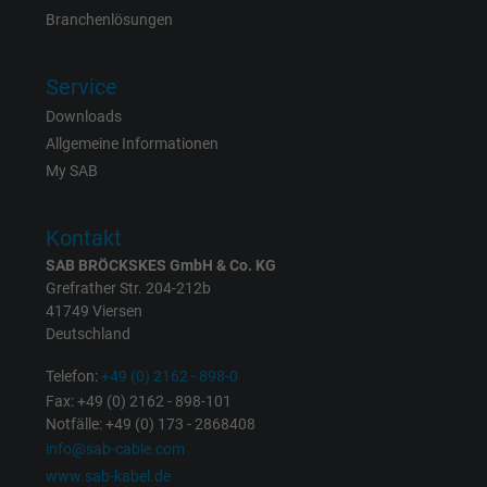
Branchenlösungen
Laufzeit
1 Jahr
Service
Cookie von Facebook für Website-Analyse,
Zweck
Anzeigenausrichtung und Anzeigenmessu
Downloads
Allgemeine Informationen
My SAB
Name
fr, Facebook Pixel
Anbieter
Facebook Ireland Ltd.
Kontakt
SAB BRÖCKSKES GmbH & Co. KG
Laufzeit
1 Jahr
Grefrather Str. 204-212b
41749 Viersen
Cookie von Facebook für Website-Analyse,
Deutschland
Zweck
Anzeigenausrichtung und Anzeigenmessu
Telefon:
+49 (0) 2162 - 898-0
Fax: +49 (0) 2162 - 898-101
Notfälle: +49 (0) 173 - 2868408
Name
m_pixel_ration, Facebook Pixel
info@sab-cable.com
Anbieter
Facebook Ireland Ltd.
www.sab-kabel.de