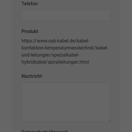
Telefon
Name
_gat_UA-4852692-1, Google Analytics
Anbieter
Google LLC
Produkt
Laufzeit
1 Minute
https://www.sab-kabel.de/kabel-
konfektion-temperaturmesstechnik/kabel-
Cookie von Google für Website-Analysen.
und-leitungen/spezialkabel-
Zweck
Erzeugt statistische Daten darüber, wie der
hybridkabel/spiralleitungen.html
Besucher die Website nutzt.
Nachricht
Name
IDE, Google DoubleClick
Anbieter
Google LLC
Laufzeit
1 Jahr
Wird verwendet, um die Aktionen eines
Zweck
Benutzers auf der Website zu Werbezweck