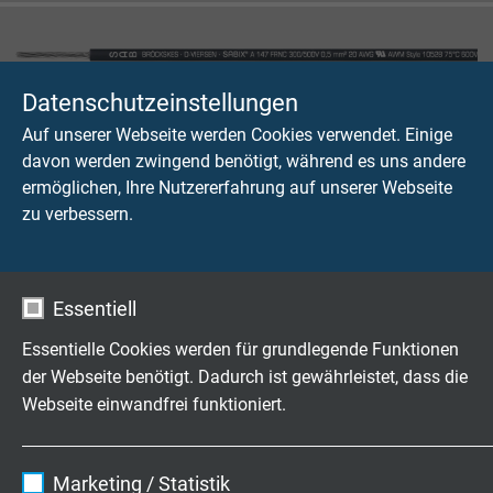
Datenschutzeinstellungen
SABIX® A 147 FRNC
Auf unserer Webseite werden Cookies verwendet. Einige
Halogenfreie Verdrahtungsleitung 600 V nach UL
davon werden zwingend benötigt, während es uns andere
ermöglichen, Ihre Nutzererfahrung auf unserer Webseite
zu verbessern.
Essentiell
SABIX® A 157 FRNC
Essentielle Cookies werden für grundlegende Funktionen
Halogenfreie Verdrahtungsleitung 1000 V nach UL
der Webseite benötigt. Dadurch ist gewährleistet, dass die
Webseite einwandfrei funktioniert.
Name
cookie_optin
Marketing / Statistik