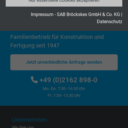
Nur essentielle Cookies akzeptieren
Anbieter
Google LLC
Laufzeit
2 Jahre
Impressum - SAB Bröckskes GmbH & Co. KG
|
Hochflexible Kabel & Leitungen
Datenschutz
exakt nach Ihren Wünschen
Cookie von Google für Website-Analysen.
Zweck
Erzeugt statistische Daten darüber, wie der
Familienbetrieb für Konstruktion und
Besucher die Website nutzt.
Fertigung seit 1947
Name
_gid, Google Analytics
Jetzt unverbindliche Anfrage senden
Anbieter
Google LLC
+49 (0)2162 898-0
Laufzeit
1 Tag
Mo.-Do. 7:30–16:30 Uhr
Fr. 7:30–13:30 Uhr
Cookie von Google für Website-Analysen.
Zweck
Erzeugt statistische Daten darüber, wie der
Besucher die Website nutzt.
Unternehmen
Wir über uns