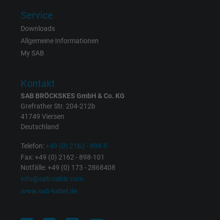
Service
Downloads
Name
test_cookie, Google DoubleClick
Allgemeine Informationen
Anbieter
Google LLC
My SAB
Laufzeit
15 Minuten
Kontakt
SAB BRÖCKSKES GmbH & Co. KG
Enthält eine zufällig generierte Benutzer-ID.
Grefrather Str. 204-212b
Mithilfe dieser ID kann Google den Nutzer 
41749 Viersen
Zweck
verschiedenen Websites
Deutschland
domänenübergreifend erkennen und
personalisierte Werbung anzeigen.
Telefon:
+49 (0) 2162 - 898-0
Fax: +49 (0) 2162 - 898-101
Notfälle: +49 (0) 173 - 2868408
bkdwCNfVtWgQ67qT8AM,49021628980,
info@sab-cable.com
Name
Google Ad Conversion Tracking
www.sab-kabel.de
Anbieter
Google LLC, Google Ads