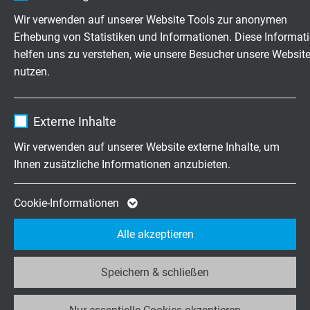
Anbieter
TYPO3
SABIX® A 100 HT
Wir verwenden auf unserer Website Tools zur anonymen
Erhebung von Statistiken und Informationen. Diese Informat
Hoch-Temperaturbeständige Aderleitung mit vernickelter
Laufzeit
1 Jahr
helfen uns zu verstehen, wie unsere Besucher unsere Websit
Litze und VDE-Reg.-Nr. 7088
nutzen.
Enthält die gewählten Tracking-Optin-
Zweck
Einstellungen.
Name
_ga, Google Analytics
Externe Inhalte
Anbieter
Google LLC
Wir verwenden auf unserer Website externe Inhalte, um
SABIX® A 101 HT
Ihnen zusätzliche Informationen anzubieten.
Laufzeit
2 Jahre
Hoch-Temperaturbeständige Aderleitung mit versilberter
Litze und VDE-Reg.-Nr. 7088
Cookie von Google für Website-Analysen.
Cookie-Informationen
Zweck
Erzeugt statistische Daten darüber, wie der
Alle akzeptieren
Besucher die Website nutzt.
Speichern & schließen
Name
_ga_JL6KH9WKZ9, Google Analytics
Fragen zu unseren Produkten?