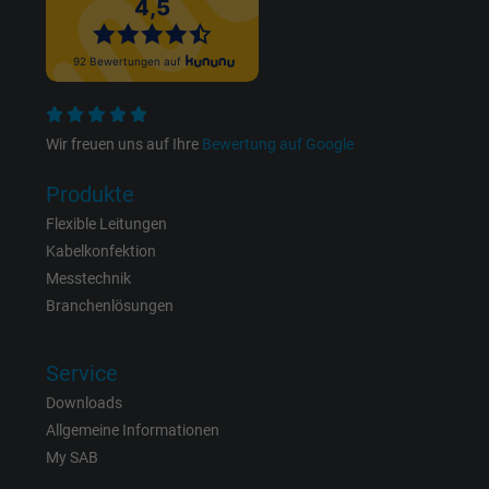
Anbieter
Google LLC
Laufzeit
15 Minuten
Enthält eine zufällig generierte Benutzer-ID.
Wir freuen uns auf Ihre
Bewertung auf Google
Mithilfe dieser ID kann Google den Nutzer 
Produkte
Zweck
verschiedenen Websites
domänenübergreifend erkennen und
Flexible Leitungen
personalisierte Werbung anzeigen.
Kabelkonfektion
Messtechnik
Branchenlösungen
bkdwCNfVtWgQ67qT8AM,49021628980,
Name
Google Ad Conversion Tracking
Service
Anbieter
Google LLC, Google Ads
Downloads
Allgemeine Informationen
Laufzeit
Persistent
My SAB