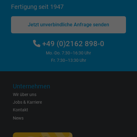
Fertigung seit 1947
Laufzeit
1 Minute
Cookie von Google für Website-Analysen.
Jetzt unverbindliche Anfrage senden
Zweck
Erzeugt statistische Daten darüber, wie der
Besucher die Website nutzt.
+49 (0)2162 898-0
Mo.-Do. 7:30–16:30 Uhr
Name
IDE, Google DoubleClick
Fr. 7:30–13:30 Uhr
Anbieter
Google LLC
Unternehmen
Laufzeit
1 Jahr
Wir über uns
Wird verwendet, um die Aktionen eines
Jobs & Karriere
Zweck
Benutzers auf der Website zu Werbezweck
Kontakt
zu registrieren und zu melden.
News
Name
test_cookie, Google DoubleClick