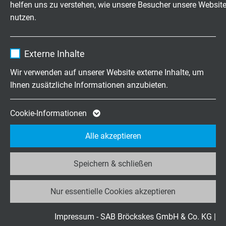
helfen uns zu verstehen, wie unsere Besucher unsere Websit
nutzen.
Enthält die gewählten Tracking-Optin-
Zweck
Einstellungen.
Name
_ga, Google Analytics
Externe Inhalte
Anbieter
Google LLC
Wir verwenden auf unserer Website externe Inhalte, um
CATLine CAT 7A DR
Ihnen zusätzliche Informationen anzubieten.
Laufzeit
2 Jahre
trommelbare CAT 7A Gigabit Ethernet Leitung
Cookie von Google für Website-Analysen.
Cookie-Informationen
Zweck
Erzeugt statistische Daten darüber, wie der
Alle akzeptieren
Besucher die Website nutzt.
Speichern & schließen
Name
_ga_JL6KH9WKZ9, Google Analytics
CATLine SPE Rugged
Single-Pair-Ethernet Leitung (Typ B) für den robusten
Nur essentielle Cookies akzeptieren
Anbieter
Google LLC
Innen- und Außeneinsatz
Laufzeit
2 Jahre
Impressum - SAB Bröckskes GmbH & Co. KG
|