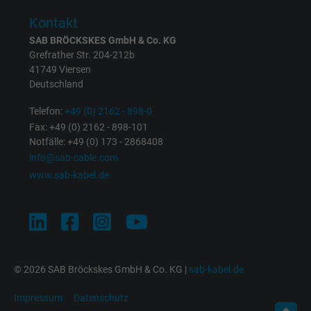
Zweck
Dies ist ein Conversion Tracking-Service.
Kontakt
SAB BRÖCKSKES GmbH & Co. KG
Name
bkdwCNfVtWgQ67qT8AM,49021628980_expire
Grefrather Str. 204-212b
41749 Viersen
Anbieter
Google Ads Conversion Tracking, Google LLC
Deutschland
Laufzeit
Persistent
Telefon:
+49 (0) 2162 - 898-0
Fax: +49 (0) 2162 - 898-101
Notfälle: +49 (0) 173 - 2868408
Zweck
Dies ist ein Conversion Tracking-Service.
info@sab-cable.com
www.sab-kabel.de
Name
NID, Google Maps
Anbieter
Google LLC
Laufzeit
6 Monate
© 2026 SAB Bröckskes GmbH & Co. KG |
sab-kabel.de
Registriert eine eindeutige ID, die das Gerät
Impressum
Datenschutz
Zweck
eines wiederkehrenden Benutzers identifizie