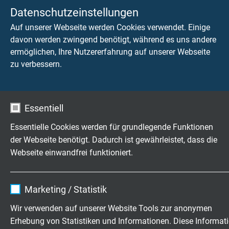
Datenschutzeinstellungen
Auf unserer Webseite werden Cookies verwendet. Einige
davon werden zwingend benötigt, während es uns andere
ermöglichen, Ihre Nutzererfahrung auf unserer Webseite
zu verbessern.
CATLine CAT 6A S
schleppkettenfähige CAT 6A Gigabit Ethernet Leitung
mit UL/CSA Approbation
Essentiell
Essentielle Cookies werden für grundlegende Funktionen
der Webseite benötigt. Dadurch ist gewährleistet, dass die
Webseite einwandfrei funktioniert.
Name
cookie_optin
Marketing / Statistik
CATLine CAT 6A DR
Anbieter
TYPO3
Wir verwenden auf unserer Website Tools zur anonymen
trommelbare CAT 6A Gigabit Ethernet Leitung
Erhebung von Statistiken und Informationen. Diese Informat
Laufzeit
1 Jahr