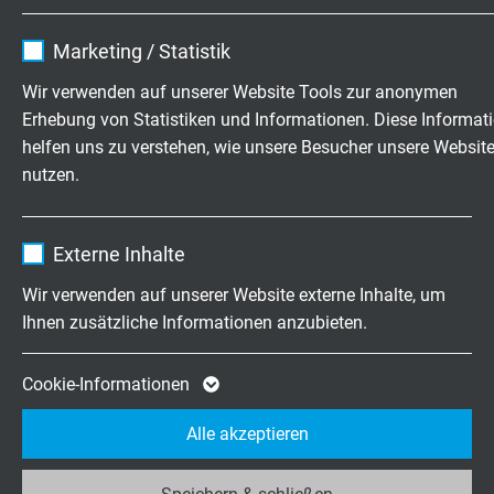
Name
cookie_optin
Marketing / Statistik
Fragen zu unseren Produkten?
Anbieter
TYPO3
Wir verwenden auf unserer Website Tools zur anonymen
Erhebung von Statistiken und Informationen. Diese Informat
Laufzeit
1 Jahr
helfen uns zu verstehen, wie unsere Besucher unsere Websit
nutzen.
Enthält die gewählten Tracking-Optin-
Hochflexible Kabel & Leitungen
Zweck
Einstellungen.
exakt nach Ihren Wünschen
Name
_ga, Google Analytics
Externe Inhalte
Familienbetrieb für Konstruktion und
Anbieter
Google LLC
Fertigung seit 1947
Wir verwenden auf unserer Website externe Inhalte, um
Ihnen zusätzliche Informationen anzubieten.
Laufzeit
2 Jahre
Jetzt unverbindliche Anfrage senden
Cookie von Google für Website-Analysen.
Cookie-Informationen
Zweck
Erzeugt statistische Daten darüber, wie der
+49 (0)2162 898-0
Alle akzeptieren
Besucher die Website nutzt.
Mo.-Do. 7:30–16:30 Uhr
Fr. 7:30–13:30 Uhr