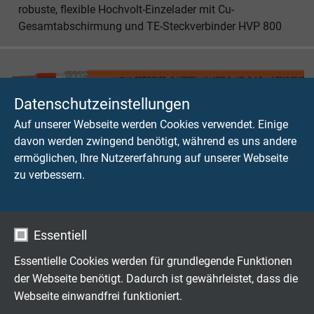
robuste, flexible Hochvolt-Einzelader mit Cu-
Gesamtabschirmung und TE-Steckverbinder HVP 800
Datenschutzeinstellungen
HV 1000 C - MC
Auf unserer Webseite werden Cookies verwendet. Einige
robuste, flexible Hochvolt-Mehraderleitung mit Cu-
davon werden zwingend benötigt, während es uns andere
Gesamtabschirmung
ermöglichen, Ihre Nutzererfahrung auf unserer Webseite
zu verbessern.
Essentiell
HV 1000 C - MC mit HVA 280
Essentielle Cookies werden für grundlegende Funktionen
der Webseite benötigt. Dadurch ist gewährleistet, dass die
robuste, flexible Hochvolt-Mehraderleitung mit Cu-
Gesamtabschirmung und TE-Steckverbinder HVA 280
Webseite einwandfrei funktioniert.