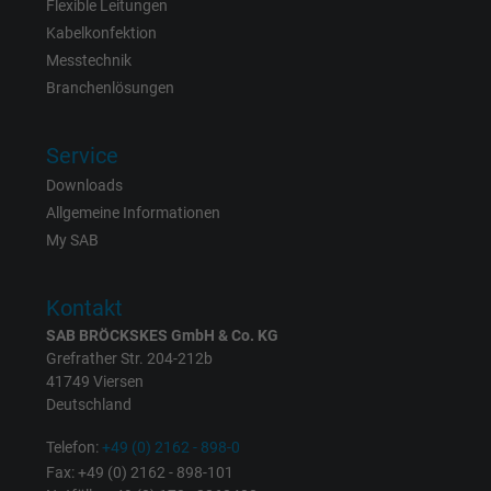
Besucher die Website nutzt.
Flexible Leitungen
Kabelkonfektion
Messtechnik
Name
_gat_UA-4852692-1, Google Analytics
Branchenlösungen
Anbieter
Google LLC
Service
Laufzeit
1 Minute
Downloads
Allgemeine Informationen
Cookie von Google für Website-Analysen.
My SAB
Zweck
Erzeugt statistische Daten darüber, wie der
Besucher die Website nutzt.
Kontakt
SAB BRÖCKSKES GmbH & Co. KG
Name
IDE, Google DoubleClick
Grefrather Str. 204-212b
41749 Viersen
Anbieter
Google LLC
Deutschland
Laufzeit
1 Jahr
Telefon:
+49 (0) 2162 - 898-0
Fax: +49 (0) 2162 - 898-101