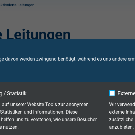
ktionierte Leitungen
e Leitungen
industrie in Brammenguss-Anlagen eingesetzt. Diese Kabel verf
ge davon werden zwingend benötigt, während es uns andere ermö
ell angefertigt.
 / Statistik
Externe
 auf unserer Website Tools zur anonymen
Wir verwend
Statistiken und Informationen. Diese
externe Inha
 helfen uns zu verstehen, wie unsere Besucher
zusätzliche
e nutzen.
anzubieten.