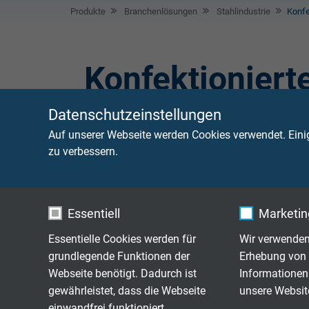
Produkte
Branchenlösungen
Stahlindustrie
Konfe
Konfektioniert
Datenschutzeinstellungen
Konfektionierte Leitungen
werden in der Stahl
Auf unserer Webseite werden Cookies verwendet. Eini
und werden von uns nach Kundenwunsch spezi
zu verbessern.
Essentiell
Marketing
Konfektionierte Leitungen
Essentielle Cookies werden für
Wir verwenden
grundlegende Funktionen der
Erhebung von 
Webseite benötigt. Dadurch ist
Informationen
gewährleistet, dass die Webseite
unsere Websit
einwandfrei funktioniert.