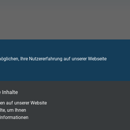
 Versorgung und Steuerung der Motoren von
glichen, Ihre Nutzererfahrung auf unserer Webseite
pern und Hochhubbühnen bzw. Frachtbühnen.
 Inhalte
en auf unserer Website
lte, um Ihnen
 Informationen