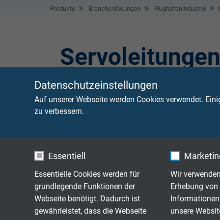
Produkte
Branchenlösungen
Flughafenindustrie
Servoleitunge
Datenschutzeinstellungen
Servoleitungen werden in der Flughafenausrüs
Auf unserer Webseite werden Cookies verwendet. Eini
z.B. Gepäckbändern, Fahrzeugen, Fluggastbr
zu verbessern.
Diese Leitungen sind zudem auch schleppkett
Essentiell
Marketing
Kapazitätsarme ko
SL 891 C
Essentielle Cookies werden für
Wir verwenden
mit Cu-Gesamtabs
grundlegende Funktionen der
Erhebung von 
Webseite benötigt. Dadurch ist
Informationen
gewährleistet, dass die Webseite
unsere Websit