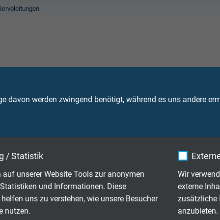
Servoleitungen
n
tung in unterschiedlichen Bereichen eingesetzt. Sie dienen der
ge davon werden zwingend benötigt, während es uns andere ermö
ücken, LKW-Aufbauten, Follow-Me Fahrzeugen, Flugzeugschlep
enfähig und haben hohe bis sehr hohe Standzeiten.
 / Statistik
Externe
mbinierte PUR-Motorenanschlussleitung
 auf unserer Website Tools zur anonymen
Wir verwend
chirmung 0,6/1 kV
Statistiken und Informationen. Diese
externe Inha
 helfen uns zu verstehen, wie unsere Besucher
zusätzliche
e nutzen.
anzubieten.