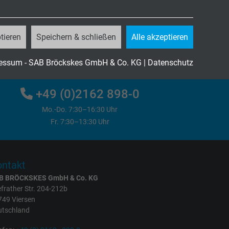
Fragen zu unseren Produkten?
tieren
Speichern & schließen
Alle akzeptieren
Jetzt unverbindliche Anfrage senden
essum - SAB Bröckskes GmbH & Co. KG
|
Datenschutz
+49 (0)2162 898-0
Mo.-Do. 7:30–16:30 Uhr
Fr. 7:30–13:30 Uhr
ntakt
B BRÖCKSKES GmbH & Co. KG
frather Str. 204-212b
749 Viersen
utschland