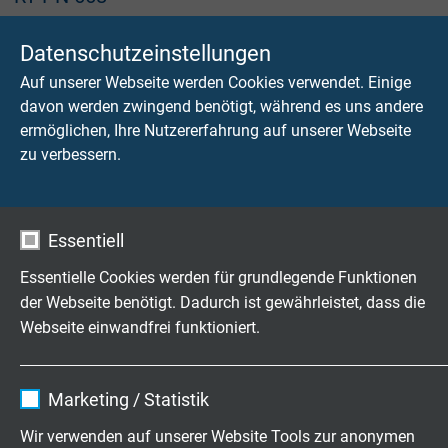
PUR robotertaugliche Profinet Leitung Typ R
Datenschutzeinstellungen
Auf unserer Webseite werden Cookies verwendet. Einige
davon werden zwingend benötigt, während es uns andere
ermöglichen, Ihre Nutzererfahrung auf unserer Webseite
zu verbessern.
PN 668
Profinet Typ R, robotertauglich mit UL Approbation
Essentiell
Essentielle Cookies werden für grundlegende Funktionen
der Webseite benötigt. Dadurch ist gewährleistet, dass die
Fragen zu unseren Produkten?
Webseite einwandfrei funktioniert.
Name
cookie_optin
Marketing / Statistik
Anbieter
TYPO3
Hochflexible Kabel & Leitungen
Wir verwenden auf unserer Website Tools zur anonymen