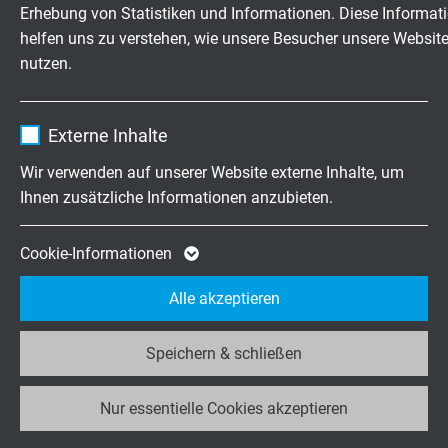
exakt nach Ihren Wünschen
Erhebung von Statistiken und Informationen. Diese Informat
Laufzeit
1 Jahr
helfen uns zu verstehen, wie unsere Besucher unsere Websit
Familienbetrieb für Konstruktion und
nutzen.
Enthält die gewählten Tracking-Optin-
Fertigung seit 1947
Zweck
Einstellungen.
Name
_ga, Google Analytics
Externe Inhalte
Jetzt unverbindliche Anfrage senden
Anbieter
Google LLC
Wir verwenden auf unserer Website externe Inhalte, um
+49 (0)2162 898-0
Ihnen zusätzliche Informationen anzubieten.
Laufzeit
2 Jahre
Mo.-Do. 7:30–16:30 Uhr
Cookie von Google für Website-Analysen.
Cookie-Informationen
Fr. 7:30–13:30 Uhr
Zweck
Erzeugt statistische Daten darüber, wie der
Alle akzeptieren
Besucher die Website nutzt.
Unternehmen
Speichern & schließen
Name
_ga_JL6KH9WKZ9, Google Analytics
Wir über uns
Jobs & Karriere
Nur essentielle Cookies akzeptieren
Anbieter
Google LLC
Kontakt
News