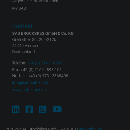
Allgemeine Informationen
Anbieter
Google LLC
My SAB
Laufzeit
1 Minute
Kontakt
Cookie von Google für Website-Analysen.
SAB BRÖCKSKES GmbH & Co. KG
Zweck
Erzeugt statistische Daten darüber, wie der
Grefrather Str. 204-212b
Besucher die Website nutzt.
41749 Viersen
Deutschland
Name
IDE, Google DoubleClick
Telefon:
+49 (0) 2162 - 898-0
Fax: +49 (0) 2162 - 898-101
Notfälle: +49 (0) 173 - 2868408
Anbieter
Google LLC
info@sab-cable.com
Laufzeit
1 Jahr
www.sab-kabel.de
Wird verwendet, um die Aktionen eines
Zweck
Benutzers auf der Website zu Werbezweck
zu registrieren und zu melden.
© 2026 SAB Bröckskes GmbH & Co. KG |
sab-kabel.de