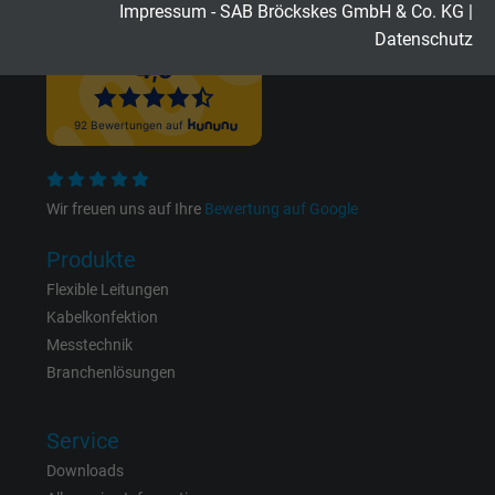
Laufzeit
2 Jahre
Impressum - SAB Bröckskes GmbH & Co. KG
|
Datenschutz
Cookie von Google für Website-Analysen.
Zweck
Erzeugt statistische Daten darüber, wie der
Besucher die Website nutzt.
Name
_gid, Google Analytics
Wir freuen uns auf Ihre
Bewertung auf Google
Anbieter
Google LLC
Produkte
Laufzeit
1 Tag
Flexible Leitungen
Kabelkonfektion
Cookie von Google für Website-Analysen.
Messtechnik
Zweck
Erzeugt statistische Daten darüber, wie der
Branchenlösungen
Besucher die Website nutzt.
Service
Name
_gat_UA-4852692-1, Google Analytics
Downloads