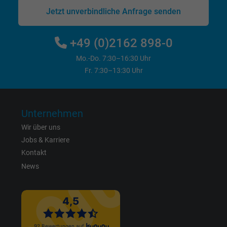
Jetzt unverbindliche Anfrage senden
Name
bkdwCNfVtWgQ67qT8AM,49021628980_expire
+49 (0)2162 898-0
Anbieter
Google Ads Conversion Tracking, Google LLC
Mo.-Do. 7:30–16:30 Uhr
Laufzeit
Persistent
Fr. 7:30–13:30 Uhr
Zweck
Dies ist ein Conversion Tracking-Service.
Unternehmen
Name
NID, Google Maps
Wir über uns
Jobs & Karriere
Anbieter
Google LLC
Kontakt
News
Laufzeit
6 Monate
Registriert eine eindeutige ID, die das Gerät
Zweck
eines wiederkehrenden Benutzers identifizie
Die ID wird für gezielte Werbung genutzt.