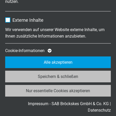
nutzen.
Enthält die gewählten Tracking-Optin-
Zweck
Einstellungen.
Name
_ga, Google Analytics
Externe Inhalte
Anbieter
Google LLC
LABS-FREIE KABEL & LEITUNGEN
Wir verwenden auf unserer Website externe Inhalte, um
Ihnen zusätzliche Informationen anzubieten.
LABS-konform nach MBN 10494-3 und VDMA
Laufzeit
2 Jahre
24364
Cookie von Google für Website-Analysen.
Cookie-Informationen
Weiterlesen
Zweck
Erzeugt statistische Daten darüber, wie der
Alle akzeptieren
Besucher die Website nutzt.
Speichern & schließen
Name
_ga_JL6KH9WKZ9, Google Analytics
Nur essentielle Cookies akzeptieren
Anbieter
Google LLC
Laufzeit
2 Jahre
Impressum - SAB Bröckskes GmbH & Co. KG
|
Datenschutz
Cookie von Google für Website-Analysen.