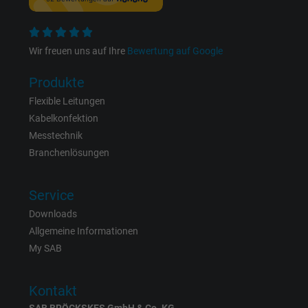
Name
_fbp, Facebook Pixel
Wir freuen uns auf Ihre
Bewertung auf Google
Anbieter
Facebook Ireland Ltd.
Produkte
Laufzeit
1 Jahr
Flexible Leitungen
Kabelkonfektion
Cookie von Facebook für Website-Analyse,
Zweck
Messtechnik
Anzeigenausrichtung und Anzeigenmessu
Branchenlösungen
Name
act, Facebook Pixel
Service
Downloads
Anbieter
Facebook Ireland Ltd.
Allgemeine Informationen
Laufzeit
1 Jahr
My SAB
Cookie von Facebook für Website-Analyse,
Zweck
Kontakt
Anzeigenausrichtung und Anzeigenmessu