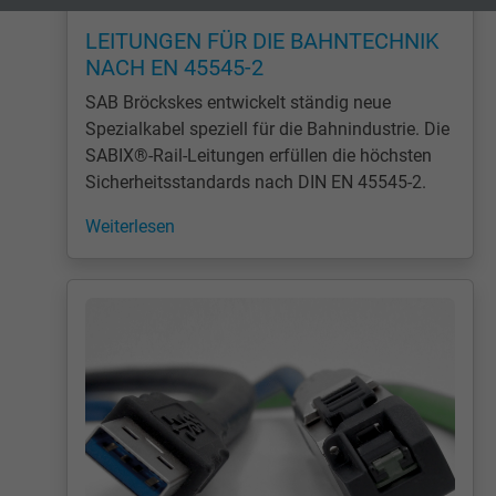
Zweck
Erzeugt statistische Daten darüber, wie der
LEITUNGEN FÜR DIE BAHNTECHNIK
Besucher die Website nutzt.
NACH EN 45545-2
SAB Bröckskes entwickelt ständig neue
Name
_gid, Google Analytics
Spezialkabel speziell für die Bahnindustrie. Die
SABIX®-Rail-Leitungen erfüllen die höchsten
Anbieter
Google LLC
Sicherheitsstandards nach DIN EN 45545-2.
Laufzeit
1 Tag
Weiterlesen
Cookie von Google für Website-Analysen.
Zweck
Erzeugt statistische Daten darüber, wie der
Besucher die Website nutzt.
Name
_gat_UA-4852692-1, Google Analytics
Anbieter
Google LLC