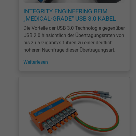
Laufzeit
1 Minute
INTEGRITY ENGINEERING BEIM
Cookie von Google für Website-Analysen.
„MEDICAL-GRADE“ USB 3.0 KABEL
Zweck
Erzeugt statistische Daten darüber, wie der
Die Vorteile der USB 3.0 Technologie gegenüber
Besucher die Website nutzt.
USB 2.0 hinsichtlich der Übertragungsraten von
bis zu 5 Gigabit/s führen zu einer deutlich
Name
IDE, Google DoubleClick
höheren Nachfrage dieser Übertragungsart.
Weiterlesen
Anbieter
Google LLC
Laufzeit
1 Jahr
Wird verwendet, um die Aktionen eines
Zweck
Benutzers auf der Website zu Werbezweck
zu registrieren und zu melden.
Name
test_cookie, Google DoubleClick