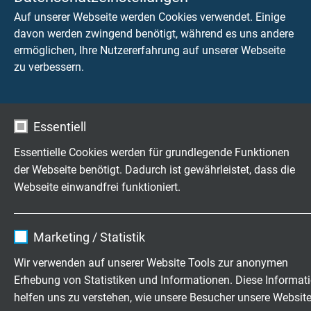
Auf unserer Webseite werden Cookies verwendet. Einige
davon werden zwingend benötigt, während es uns andere
ermöglichen, Ihre Nutzererfahrung auf unserer Webseite
zu verbessern.
HV SICHERE VERKABELUNG FÜR
SPANNUNGSMESSUNGEN
Essentiell
Erfahren Sie mehr über die Verkabelung von
Hochvolt-Spannungsmessungen im
Essentielle Cookies werden für grundlegende Funktionen
automobilen Prüfumfeld.
der Webseite benötigt. Dadurch ist gewährleistet, dass die
Webseite einwandfrei funktioniert.
Weiterlesen
Name
cookie_optin
Marketing / Statistik
Anbieter
TYPO3
Wir verwenden auf unserer Website Tools zur anonymen
Erhebung von Statistiken und Informationen. Diese Informat
Laufzeit
1 Jahr
helfen uns zu verstehen, wie unsere Besucher unsere Websit