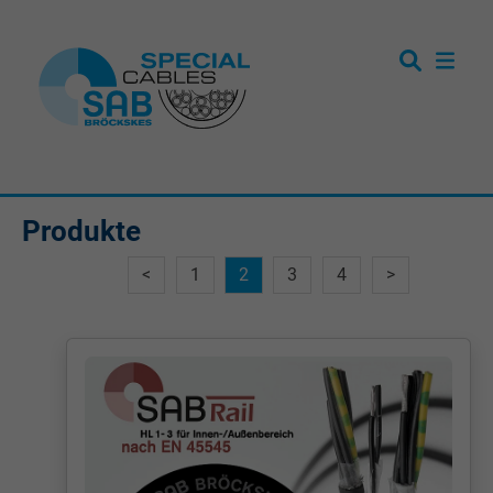
Produkte
<
1
2
3
4
>