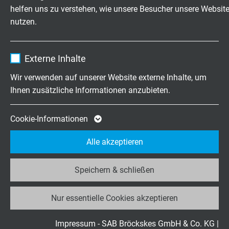
Laufzeit
1 Jahr
helfen uns zu verstehen, wie unsere Besucher unsere Websit
Ausgleichsleitung
nutzen.
angeschlossen
Enthält die gewählten Tracking-Optin-
Zweck
Einstellungen.
zu hohe
Name
_ga, Google Analytics
Umgebungstemperaturen
Externe Inhalte
Anbieter
Google LLC
Wir verwenden auf unserer Website externe Inhalte, um
Temperaturanzeige
thermische Alterung
Ihnen zusätzliche Informationen anzubieten.
Laufzeit
2 Jahre
verändert sich mit der Zeit
bewirkt
Gefügeveränderung
Cookie von Google für Website-Analysen.
Cookie-Informationen
Zweck
Erzeugt statistische Daten darüber, wie der
Alle akzeptieren
Besucher die Website nutzt.
Speichern & schließen
Name
_ga_JL6KH9WKZ9, Google Analytics
Nur essentielle Cookies akzeptieren
Anbieter
Google LLC
Laufzeit
2 Jahre
Impressum - SAB Bröckskes GmbH & Co. KG
|