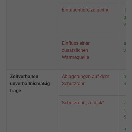
Eintauchtiefe zu gering
län
güns
wäh
Einfluss einer
and
zusätzlichen
wäh
Wärmequelle
Zeitverhalten
Ablagerungen auf dem
bei 
unverhältnismäßig
Schutzrohr
Schu
träge
Schutzrohr „zu dick”
ver
kle
Sch
and