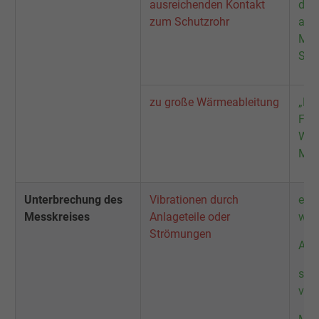
ausreichenden Kontakt
dem
zum Schutzrohr
auf
Mögl
Sch
zu große Wärmeableitung
„Kon
Flüs
Wär
Meta
Unterbrechung des
Vibrationen durch
evtl
Messkreises
Anlageteile oder
wäh
Strömungen
Anl
stei
ver