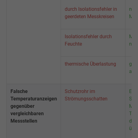
durch Isolationsfehler in
nur
geerdeten Messkreisen
Mes
Isolationsfehler durch
Mes
Feuchte
neu 
thermische Überlastung
gee
aus
Falsche
Schutzrohr im
Einb
Temperaturanzeigen
Strömungsschatten
Str
gegenüber
Med
vergleichbaren
Tem
Messstellen
das
übe