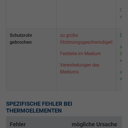
Obe
vor
Schutzrohr
zu große
Ein
gebrochen
Strömungsgeschwindigeit
and
Festteile im Medium
Sch
wäh
Verwirbelungen des
Mediums
and
wäh
SPEZIFISCHE FEHLER BEI
THERMOELEMENTEN
Fehler
mögliche Ursache