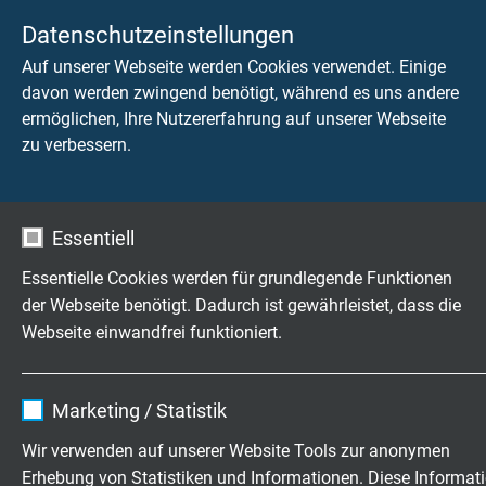
an Kabelverbindungen
Datenschutzeinstellungen
und Klemmen
Auf unserer Webseite werden Cookies verwendet. Einige
davon werden zwingend benötigt, während es uns andere
ermöglichen, Ihre Nutzererfahrung auf unserer Webseite
Starke Abweichung der
parasitäre Spannungen
zu verbessern.
Temperaturanzeige von
falsche
den Tabellenwerten
Materialkombination
Essentiell
schlechte elektrische
Essentielle Cookies werden für grundlegende Funktionen
Kontakte
der Webseite benötigt. Dadurch ist gewährleistet, dass die
Webseite einwandfrei funktioniert.
richtige
Ausgleichsleitung mit
Name
cookie_optin
Marketing / Statistik
falscher Polarität
angeschlossen
Anbieter
TYPO3
Wir verwenden auf unserer Website Tools zur anonymen
Erhebung von Statistiken und Informationen. Diese Informat
falsche