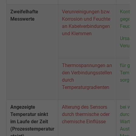
Die ID wird für gezielte Werbung genutzt.
Zweifelhafte
Verunreinigungen bzw.
Kontakt
Messwerte
Korrosion und Feuchte
gegen 
Name
_fbp, Facebook Pixel
an Kabelverbindungen
Feuchti
und Klemmen
Anbieter
Facebook Ireland Ltd.
Ursache
Verunre
Laufzeit
1 Jahr
Thermospannungen an
für gle
Cookie von Facebook für Website-Analyse,
Zweck
den Verbindungsstellen
Tempera
Anzeigenausrichtung und Anzeigenmessu
durch
sorgen
Temperaturgradienten
Name
act, Facebook Pixel
Anbieter
Facebook Ireland Ltd.
Angezeigte
Alterung des Sensors
bei wic
Temperatur sinkt
durch thermische oder
durch k
Laufzeit
1 Jahr
im Laufe der Zeit
chemische Einflüsse
Wartung
(Prozesstemperatur
Austau
Cookie von Facebook für Website-Analyse,