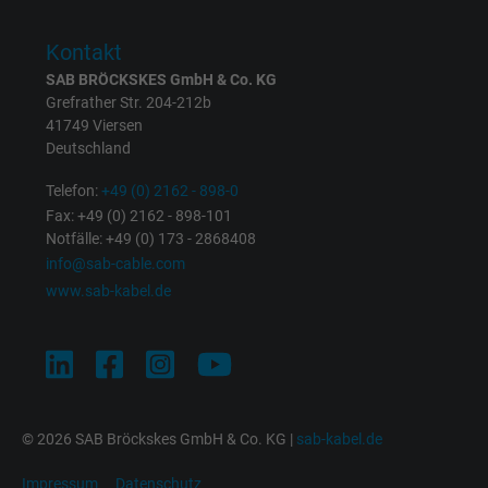
Zweck
Anzeigenausrichtung und Anzeigenmessu
Kontakt
SAB BRÖCKSKES GmbH & Co. KG
Name
sb, Facebook Pixel
Grefrather Str. 204-212b
41749 Viersen
Anbieter
Facebook Ireland Ltd.
Deutschland
Telefon:
+49 (0) 2162 - 898-0
Laufzeit
1 Jahr
Fax: +49 (0) 2162 - 898-101
Notfälle: +49 (0) 173 - 2868408
Cookie von Facebook für Website-Analyse,
Zweck
info@sab-cable.com
Anzeigenausrichtung und Anzeigenmessu
www.sab-kabel.de
Name
spin, Facebook Pixel
Anbieter
Facebook Ireland Ltd.
Laufzeit
1 Jahr
© 2026 SAB Bröckskes GmbH & Co. KG |
sab-kabel.de
Impressum
Datenschutz