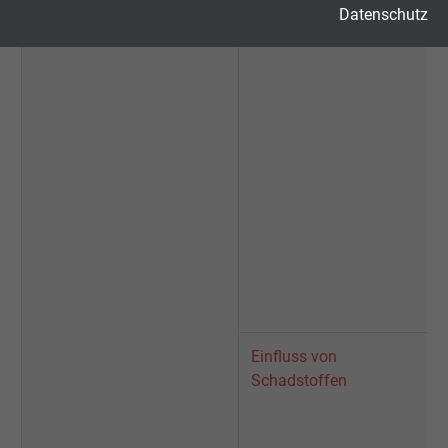
Datenschutz
Cookie von Google für Website-Analysen.
Zweck
Erzeugt statistische Daten darüber, wie der
Besucher die Website nutzt.
Name
_gid, Google Analytics
Anbieter
Google LLC
Laufzeit
1 Tag
Cookie von Google für Website-Analysen.
Zweck
Erzeugt statistische Daten darüber, wie der
Besucher die Website nutzt.
Einfluss von
Schadstoffen
Name
_gat_UA-4852692-1, Google Analytics
Anbieter
Google LLC