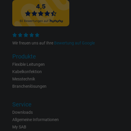
Zweck
Anzeigenausrichtung und Anzeigenmessu
Name
pl, Facebook Pixel
Anbieter
Facebook Ireland Ltd.
Wir freuen uns auf Ihre
Bewertung auf Google
Laufzeit
1 Jahr
Produkte
Flexible Leitungen
Cookie von Facebook für Website-Analyse,
Zweck
Kabelkonfektion
Anzeigenausrichtung und Anzeigenmessu
Messtechnik
Branchenlösungen
Name
presence, Facebook Pixel
Service
Anbieter
Facebook Ireland Ltd.
Downloads
Laufzeit
1 Jahr
Allgemeine Informationen
My SAB
Cookie von Facebook für Website-Analyse,