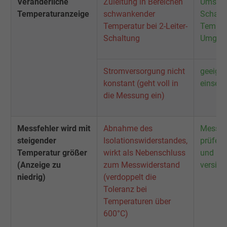
Veränderliche
Zuleitung in Bereichen
Umstell
Zweck
Dies ist ein Conversion Tracking-Service.
Temperaturanzeige
schwankender
Schalt
Temperatur bei 2-Leiter-
Tempera
Schaltung
Umgebu
Name
bkdwCNfVtWgQ67qT8AM,49021628980_expire
Anbieter
Google Ads Conversion Tracking, Google LLC
Stromversorgung nicht
geeigne
konstant (geht voll in
einsetz
Laufzeit
Persistent
die Messung ein)
Zweck
Dies ist ein Conversion Tracking-Service.
Messfehler wird mit
Abnahme des
Messei
Name
NID, Google Maps
steigender
Isolationswiderstandes,
prüfen,
Temperatur größer
wirkt als Nebenschluss
und neu
Anbieter
Google LLC
(Anzeige zu
zum Messwiderstand
versieg
niedrig)
(verdoppelt die
Laufzeit
6 Monate
Toleranz bei
Temperaturen über
Registriert eine eindeutige ID, die das Gerät
600°C)
Zweck
eines wiederkehrenden Benutzers identifizie