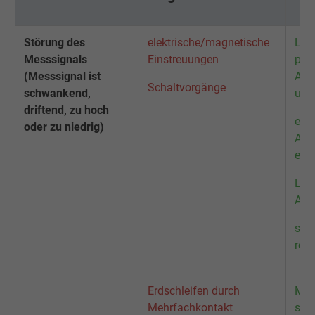
Störung des
elektrische/magnetische
Leit
Messsignals
Einstreuungen
prü
(Messsignal ist
Abs
Schaltvorgänge
schwankend,
und
driftend, zu hoch
elek
oder zu niedrig)
Abs
ein
Leit
Ade
stö
rech
Erdschleifen durch
Mes
Mehrfachkontakt
sch