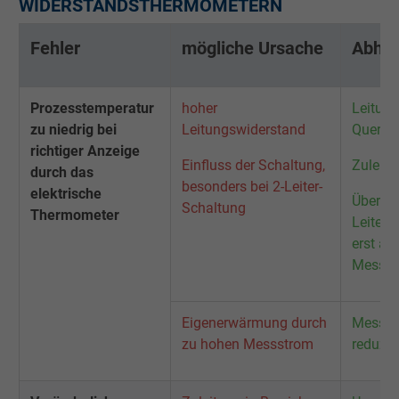
WIDERSTANDSTHERMOMETERN
Anbieter
Google LLC
Fehler
mögliche Ursache
Abhil
Laufzeit
15 Minuten
Prozesstemperatur
hoher
Leitun
Enthält eine zufällig generierte Benutzer-ID.
zu niedrig bei
Leitungswiderstand
Quersch
Mithilfe dieser ID kann Google den Nutzer 
richtiger Anzeige
Einfluss der Schaltung,
Zuleitu
Zweck
verschiedenen Websites
durch das
besonders bei 2-Leiter-
domänenübergreifend erkennen und
elektrische
Übergan
Schaltung
personalisierte Werbung anzeigen.
Thermometer
Leiter-
erst ab
Messei
bkdwCNfVtWgQ67qT8AM,49021628980,
Name
Google Ad Conversion Tracking
Eigenerwärmung durch
Messst
Anbieter
Google LLC, Google Ads
zu hohen Messstrom
reduzie
Laufzeit
Persistent