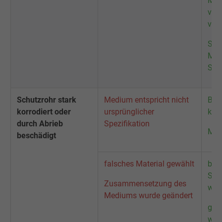
Mes
vers
ver
Son
Mes
Sch
Schutzrohr stark
Medium entspricht nicht
Bet
korrodiert oder
ursprünglicher
klär
durch Abrieb
Spezifikation
Med
beschädigt
falsches Material gewählt
bes
Sch
Zusammensetzung des
wäh
Mediums wurde geändert
gee
wäh