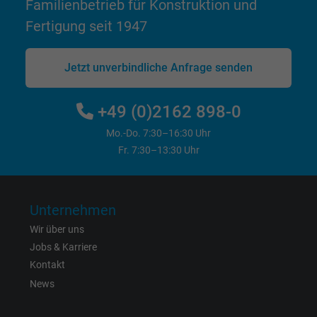
Familienbetrieb für Konstruktion und
Zweck
Anzeigenausrichtung und Anzeigenmessu
Fertigung seit 1947
Name
fr, Facebook Pixel
Jetzt unverbindliche Anfrage senden
Anbieter
Facebook Ireland Ltd.
+49 (0)2162 898-0
Laufzeit
1 Jahr
Mo.-Do. 7:30–16:30 Uhr
Fr. 7:30–13:30 Uhr
Cookie von Facebook für Website-Analyse,
Zweck
Anzeigenausrichtung und Anzeigenmessu
Unternehmen
Name
m_pixel_ration, Facebook Pixel
Wir über uns
Jobs & Karriere
Anbieter
Facebook Ireland Ltd.
Kontakt
Laufzeit
1 Jahr
News
Cookie von Facebook für Website-Analyse,