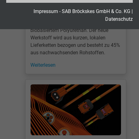
Die schleppkettenfähige, 60°/m-
Laufzeit
2 Jahre
Impressum - SAB Bröckskes GmbH & Co. KG
|
tordierbare Leitung SABorganic S 1000
Datenschutz
verfügt über einen Außenmantel aus
Cookie von Google für Website-Analysen.
biobasiertem Polyurethan. Der neue
Zweck
Erzeugt statistische Daten darüber, wie der
Werkstoff wird aus kurzen, lokalen
Besucher die Website nutzt.
Lieferketten bezogen und besteht zu 45%
aus nachwachsenden Rohstoffen.
Name
_gid, Google Analytics
Weiterlesen
Anbieter
Google LLC
Laufzeit
1 Tag
Cookie von Google für Website-Analysen.
Zweck
Erzeugt statistische Daten darüber, wie der
Besucher die Website nutzt.
Name
_gat_UA-4852692-1, Google Analytics