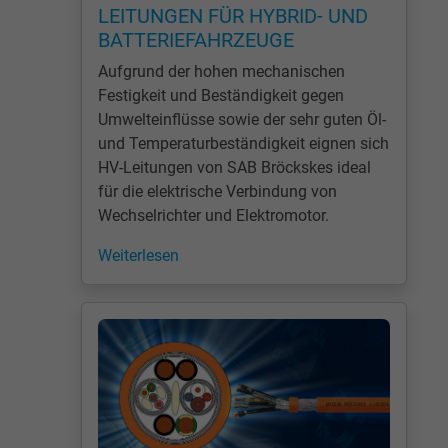
LEITUNGEN FÜR HYBRID- UND
BATTERIEFAHRZEUGE
Anbieter
Google LLC
Aufgrund der hohen mechanischen
Laufzeit
1 Minute
Festigkeit und Beständigkeit gegen
Umwelteinflüsse sowie der sehr guten Öl-
Cookie von Google für Website-Analysen.
und Temperaturbeständigkeit eignen sich
Zweck
Erzeugt statistische Daten darüber, wie der
HV-Leitungen von SAB Bröckskes ideal
Besucher die Website nutzt.
für die elektrische Verbindung von
Wechselrichter und Elektromotor.
Name
IDE, Google DoubleClick
Weiterlesen
Anbieter
Google LLC
Laufzeit
1 Jahr
Wird verwendet, um die Aktionen eines
Zweck
Benutzers auf der Website zu Werbezweck
zu registrieren und zu melden.