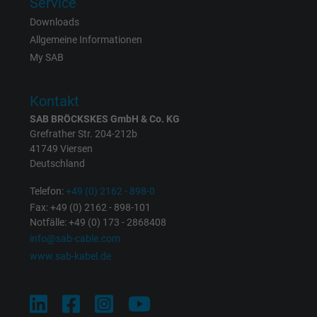
Service
Downloads
Cookie von Facebook für Website-Analyse,
Zweck
Allgemeine Informationen
Anzeigenausrichtung und Anzeigenmessu
My SAB
Name
c_user, Facebook Pixel
Kontakt
SAB BRÖCKSKES GmbH & Co. KG
Anbieter
Facebook Ireland Ltd.
Grefrather Str. 204-212b
41749 Viersen
Laufzeit
1 Jahr
Deutschland
Cookie von Facebook für Website-Analyse,
Telefon:
+49 (0) 2162 - 898-0
Zweck
Anzeigenausrichtung und Anzeigenmessu
Fax: +49 (0) 2162 - 898-101
Notfälle: +49 (0) 173 - 2868408
info@sab-cable.com
Name
datr, Facebook Pixel
www.sab-kabel.de
Anbieter
Facebook Ireland Ltd.
Laufzeit
1 Jahr