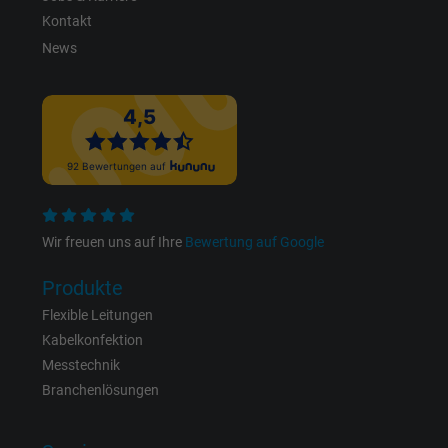
Registriert eine eindeutige ID, die das Gerät
Kontakt
Zweck
eines wiederkehrenden Benutzers identifizie
News
Die ID wird für gezielte Werbung genutzt.
Name
_fbp, Facebook Pixel
Anbieter
Facebook Ireland Ltd.
Laufzeit
1 Jahr
Wir freuen uns auf Ihre
Bewertung auf Google
Cookie von Facebook für Website-Analyse,
Zweck
Produkte
Anzeigenausrichtung und Anzeigenmessu
Flexible Leitungen
Kabelkonfektion
Name
act, Facebook Pixel
Messtechnik
Branchenlösungen
Anbieter
Facebook Ireland Ltd.
Laufzeit
1 Jahr