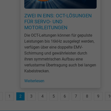
Name
test_cookie, Google DoubleClick
ZWEI IN EINS: OCT-LÖSUNGEN
FÜR SERVO- UND
Anbieter
Google LLC
MOTORLEITUNGEN
Laufzeit
15 Minuten
Die OCT-Leitungen können für gepulste
Leistungen bis 16kHz ausgelegt werden,
Enthält eine zufällig generierte Benutzer-ID.
verfügen über eine doppelte EMV-
Mithilfe dieser ID kann Google den Nutzer 
Schirmung und gewährleisten durch
Zweck
verschiedenen Websites
ihren symmetrischen Aufbau eine
domänenübergreifend erkennen und
verlustarme Übertragung auch bei langen
personalisierte Werbung anzeigen.
Kabelstrecken.
Weiterlesen
bkdwCNfVtWgQ67qT8AM,49021628980,
Name
Google Ad Conversion Tracking
1
2
3
4
5
6
7
8
9
1
Anbieter
Google LLC, Google Ads