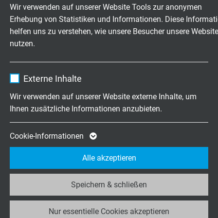
Anbieter
TYPO3
Wir verwenden auf unserer Website Tools zur anonymen
Erhebung von Statistiken und Informationen. Diese Informat
BAUMA
Laufzeit
1 Jahr
helfen uns zu verstehen, wie unsere Besucher unsere Websit
07. - 13. April 2025 in München
nutzen.
Enthält die gewählten Tracking-Optin-
Zweck
Weiterlesen
Einstellungen.
Name
_ga, Google Analytics
Externe Inhalte
Anbieter
Google LLC
Wir verwenden auf unserer Website externe Inhalte, um
Ihnen zusätzliche Informationen anzubieten.
Laufzeit
2 Jahre
Cookie von Google für Website-Analysen.
Cookie-Informationen
Zweck
Erzeugt statistische Daten darüber, wie der
Alle akzeptieren
Besucher die Website nutzt.
SABORGANIC: NACHHALTIGES
Speichern & schließen
Name
_ga_JL6KH9WKZ9, Google Analytics
KABELDESIGN MIT
VERBESSERTEM CO2-
Nur essentielle Cookies akzeptieren
Anbieter
Google LLC
FUSSABDRUCK