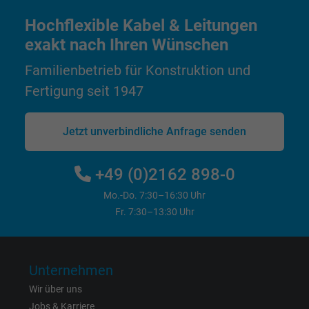
Laufzeit
Persistent
Hochflexible Kabel & Leitungen
exakt nach Ihren Wünschen
Zweck
Dies ist ein Conversion Tracking-Service.
Familienbetrieb für Konstruktion und
Name
bkdwCNfVtWgQ67qT8AM,49021628980_expire
Fertigung seit 1947
Anbieter
Google Ads Conversion Tracking, Google LLC
Jetzt unverbindliche Anfrage senden
Laufzeit
Persistent
+49 (0)2162 898-0
Zweck
Dies ist ein Conversion Tracking-Service.
Mo.-Do. 7:30–16:30 Uhr
Fr. 7:30–13:30 Uhr
Name
NID, Google Maps
Anbieter
Google LLC
Unternehmen
Laufzeit
6 Monate
Wir über uns
Jobs & Karriere