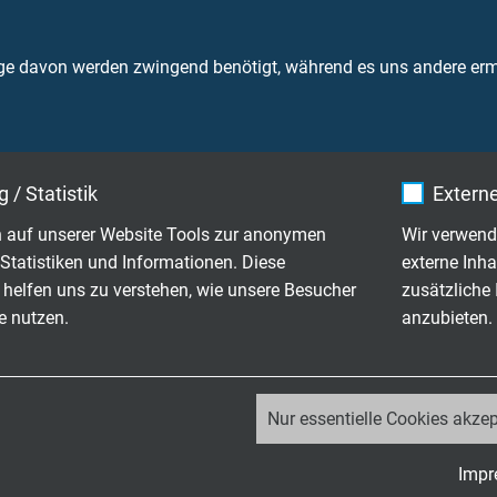
Temperaturbereich
⬤
⬤
⬤
⬤
⬤
nicht beweg
⬤
Spannung (
⬤
ge davon werden zwingend benötigt, während es uns andere ermö
Spannung
(UL) WTTC
⬤
⬤
Spannung (
⬤
Prüfspann
⬤
⬤
⬤
Spannung
Prüfspann
⬤
Brennverha
 / Statistik
Externe
⬤
(UL) / c(UL
c(UL) / C
⬤
⬤
 auf unserer Website Tools zur anonymen
Wir verwend
Brennverha
⬤
(UL) FT4 /
Statistiken und Informationen. Diese
externe Inha
⬤
⬤
⬤
⬤
⬤
(UL) approb
 helfen uns zu verstehen, wie unsere Besucher
zusätzliche
c(UL)us ap
⬤
⬤
⬤
⬤
⬤
⬤
e nutzen.
anzubieten.
Normen
2
CSA approb
T2
⬤
⬤
⬤
⬤
⬤
NFPA 79
T2
⬤
WTTC-Zul
_ga, Google Analytics
⬤
⬤
⬤
⬤
⬤
⬤
UL 90°C we
Nur essentielle Cookies akzep
WTTC: UL 
⬤
⬤
Google LLC
TC-ER: UL 
⬤
Impr
Class 1 Div