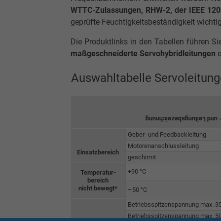
WTTC-Zulassungen, RHW-2, der IEEE 1202
geprüfte Feuchtigkeitsbeständigkeit wicht
Die Produktlinks in den Tabellen führen Si
maßgeschneiderte Servohybridleitungen
e
Auswahltabelle Servoleitun
Kabel- und Leitungsbezei
Geber- und Feedbackleitung
Motorenanschlussleitung
Einsatzbereich
geschirmt
+90 °C
Temperatur-
bereich
nicht bewegt*
–50 °C
Betriebsspitzenspannung max. 3
Betriebsspitzenspannung max. 5