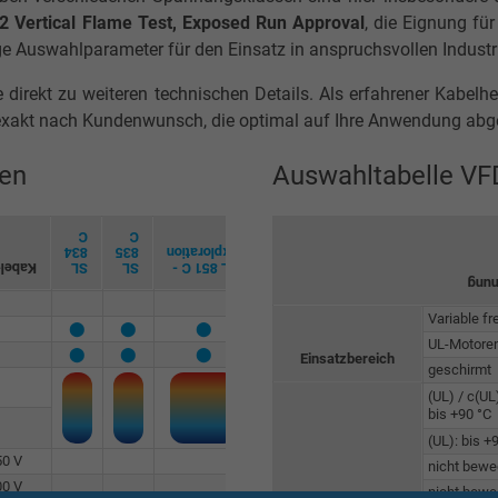
 Vertical Flame Test, Exposed Run Approval
, die Eignung für
ige Auswahlparameter für den Einsatz in anspruchsvollen Indus
e direkt zu weiteren technischen Details. Als erfahrener Kabelhe
xakt nach Kundenwunsch, die optimal auf Ihre Anwendung abg
gen
Auswahltabelle VF
C
C
C
C
C
834
835
Exploration
893
875
891
chnung
SL
SL
SL 851 C -
SL
SL
SL
Kabe
⬤
Variable fr
⬤
⬤
⬤
⬤
⬤
UL-Motoren
⬤
⬤
⬤
⬤
⬤
⬤
Einsatzbereich
geschirmt
(UL) / c(U
bis +90 °C
(UL): bis +
⬤
⬤
⬤
⬤
⬤
⬤
50 V
⬤
nicht bewe
00 V
⬤
nicht beweg