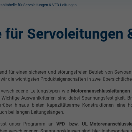
hltabelle für Servoleitungen & VFD Leitungen
 für Servoleitungen
dend für einen sicheren und störungsfreien Betrieb von Servoa
wir die wichtigsten Produkteigenschaften in zwei übersichtlich
e verschiedene Leitungstypen wie
Motorenanschlussleitunge
. Wichtige Auswahlkriterien sind dabei Spannungsfestigkeit, B
Darüber hinaus bieten kapazitätsarme Konstruktionen eine 
auch bei langen Leitungslängen.
fasst unser Programm an
VFD- bzw. UL-Motorenanschlussle
eben verschiedenen Spannungsklassen sind hier insbesondere