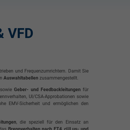
 & VFD
ntrieben und Frequenzumrichtern. Damit Sie
en
Auswahltabellen
zusammengestellt.
n
sowie
Geber- und Feedbackleitungen
für
rennverhalten, Ul/CSA-Approbationen sowie
hohe EMV-Sicherheit und ermöglichen den
itungen
, die speziell für den Einsatz an
 das
Brennverhalten nach FT4
,
cULus- und