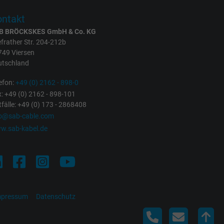
ntakt
B BRÖCKSKES GmbH & Co. KG
frather Str. 204-212b
749 Viersen
utschland
efon:
+49 (0) 2162 - 898-0
: +49 (0) 2162 - 898-101
fälle: +49 (0) 173 - 2868408
fo@sab-cable.com
w.sab-kabel.de
mpressum
Datenschutz