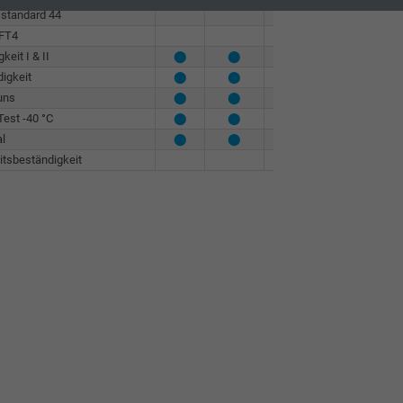
standard 44
⬤
/FT4
⬤
keit I & II
⬤
⬤
⬤
igkeit
⬤
⬤
⬤
⬤
uns
⬤
⬤
⬤
⬤
Test -40 °C
⬤
⬤
⬤
al
⬤
⬤
⬤
⬤
itsbeständigkeit
⬤