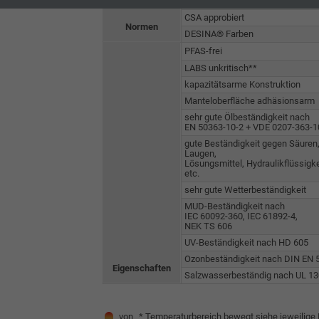
cULus approbiert
Laufzeit
1 Jahr
Laufzeit
CSA approbiert
Normen
DESINA® Farben
Enthält die
PFAS-frei
Zweck
gewählten Tracking-
Zweck
LABS unkritisch**
Optin-Einstellungen.
kapazitätsarme Konstruktion
Manteloberfläche adhäsionsarm
Name
sehr gute Ölbeständigkeit nach
EN 50363-10-2 + VDE 0207-363-1
gute Beständigkeit gegen Säuren
Anbieter
Laugen,
Lösungsmittel, Hydraulikflüssigk
etc.
Laufzeit
sehr gute Wetterbeständigkeit
MUD-Beständigkeit nach
IEC 60092-360, IEC 61892-4,
NEK TS 606
Zweck
UV-Beständigkeit nach HD 605
Ozonbeständigkeit nach DIN EN 
Eigenschaften
Salzwasserbeständig nach UL 1
Name
von
* Temperaturbereich bewegt siehe jeweilige 