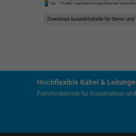
bis
**LABS = lackbenetzungsstörende Substan
Anbieter
Laufzeit
Download Auswahltabelle für Servo- und
Zweck
Name
Anbieter
Hochflexible Kabel & Leitung
Familienbetrieb für Konstruktion und
Laufzeit
Zweck