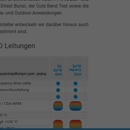
 Direct Burial, der Cold Bend Test sowie die
trie- und Outdoor-Anwendungen.
rsteller entwickeln wir darüber hinaus auch
estimmt sind.
D Leitungen
TR
TR
XLPE
XLPE TR
2KV
XLPE
Combo
Symmetrical
XLPE
l- und Leitungsbezeichnung
VFD
VFD
VFD
VFD
equency drive cable
⬤
⬤
⬤
⬤
anschlussleitung
⬤
⬤
⬤
⬤
⬤
⬤
⬤
L) / CSA-AWM:
⬤
⬤
⬤
90 °C
⬤
gt: +105 °C
t: -25 °C