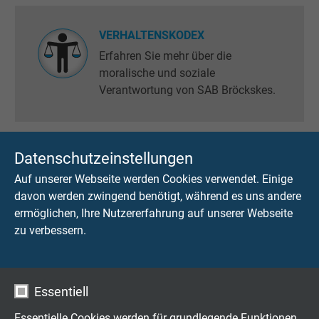
VERHALTENSKODEX
Erfahren Sie mehr über die
moralische und soziale
Verantwortung von SAB Bröckskes.
Datenschutzeinstellungen
SCHADSTOFFFREIHEIT
Auf unserer Webseite werden Cookies verwendet. Einige
Hier finden Sie Informationen zur
davon werden zwingend benötigt, während es uns andere
RoHS, Reach, GADSL und Erklärung
ermöglichen, Ihre Nutzererfahrung auf unserer Webseite
zu den sogenannten
zu verbessern.
Konfliktmetallen.
Essentiell
KATALOGBESTELLUNG
Essentielle Cookies werden für grundlegende Funktionen