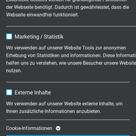
Hier können Sie unsere aktuellen
der Webseite benötigt. Dadurch ist gewährleistet, dass die
Kataloge und Broschüren anfordern.
Webseite einwandfrei funktioniert.
Name
cookie_optin
Marketing / Statistik
FEEDBACK
Anbieter
TYPO3
Wir verwenden auf unserer Website Tools zur anonymen
Egal ob Lob oder Kritik - bitte sagen
Erhebung von Statistiken und Informationen. Diese Informat
Laufzeit
1 Jahr
Sie uns Ihre Meinung.
helfen uns zu verstehen, wie unsere Besucher unsere Websit
nutzen.
Enthält die gewählten Tracking-Optin-
Zweck
Einstellungen.
Name
_ga, Google Analytics
Externe Inhalte
Hochflexible Kabel & Leitungen
Anbieter
Google LLC
Wir verwenden auf unserer Website externe Inhalte, um
exakt nach Ihren Wünschen
Ihnen zusätzliche Informationen anzubieten.
Laufzeit
2 Jahre
Familienbetrieb für Konstruktion und
Fertigung seit 1947
Cookie von Google für Website-Analysen.
Cookie-Informationen
Zweck
Erzeugt statistische Daten darüber, wie der