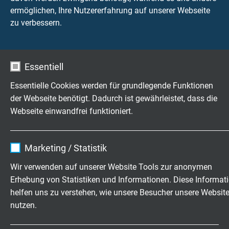
ermöglichen, Ihre Nutzererfahrung auf unserer Webseite
Koaxiale Breakout-Boxen
werden typischerweise
zu verbessern.
für Anwendungen mit Mikrofonen und uniaxialen
Sensoren eingesetzt. Entscheidend ist hier eine
rauscharme Signalübertragung, insbesondere bei
dynamischen Messungen. Low-Noise
Essentiell
Koaxialleitungen unterstützen stabile und
Essentielle Cookies werden für grundlegende Funktionen
reproduzierbare Messergebnisse auch unter
der Webseite benötigt. Dadurch ist gewährleistet, dass die
anspruchsvollen Bedingungen.
Webseite einwandfrei funktioniert.
Triaxiale Breakout-Boxen
sind für mehrkanalige
Beschleunigungsmessungen mit triaxialen
Name
cookie_optin
Sensoren ausgelegt. Die Multicore-Struktur
Marketing / Statistik
ermöglicht die gebündelte Anbindung mehrerer
Anbieter
TYPO3
Wir verwenden auf unserer Website Tools zur anonymen
Sensoren über eine zentrale Leitung, wodurch sich
Erhebung von Statistiken und Informationen. Diese Informat
der Verkabelungsaufwand reduziert und die
Laufzeit
1 Jahr
helfen uns zu verstehen, wie unsere Besucher unsere Websit
Übersichtlichkeit im Messaufbau deutlich
nutzen.
verbessert wird.
Enthält die gewählten Tracking-Optin-
Zweck
Einstellungen.
Typischerweise kommen koaxiale Lösungen in