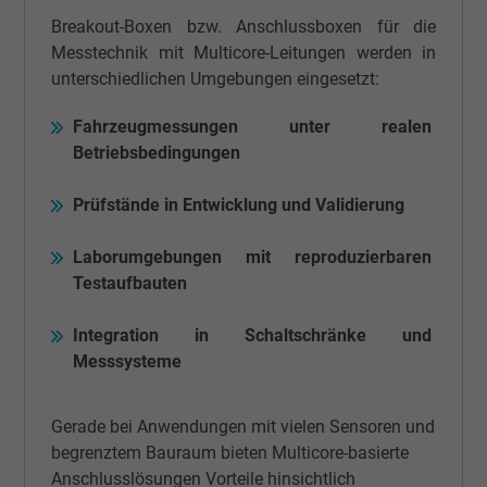
Zweck
Erzeugt statistische Daten darüber, wie der
Breakout-Boxen bzw. Anschlussboxen für die
Besucher die Website nutzt.
Messtechnik mit Multicore-Leitungen werden in
unterschiedlichen Umgebungen eingesetzt:
Name
IDE, Google DoubleClick
Fahrzeugmessungen unter realen
Betriebsbedingungen
Anbieter
Google LLC
Prüfstände in Entwicklung und Validierung
Laufzeit
1 Jahr
Laborumgebungen mit reproduzierbaren
Wird verwendet, um die Aktionen eines
Testaufbauten
Zweck
Benutzers auf der Website zu Werbezweck
zu registrieren und zu melden.
Integration in Schaltschränke und
Messsysteme
Name
test_cookie, Google DoubleClick
Gerade bei Anwendungen mit vielen Sensoren und
Anbieter
Google LLC
begrenztem Bauraum bieten Multicore-basierte
Anschlusslösungen Vorteile hinsichtlich