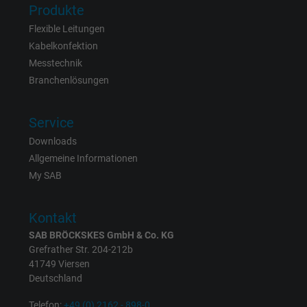
Produkte
Anbieter
Facebook Ireland Ltd.
Flexible Leitungen
Kabelkonfektion
Laufzeit
1 Jahr
Messtechnik
Branchenlösungen
Cookie von Facebook für Website-Analyse,
Zweck
Anzeigenausrichtung und Anzeigenmessu
Service
Downloads
Name
datr, Facebook Pixel
Allgemeine Informationen
My SAB
Anbieter
Facebook Ireland Ltd.
Laufzeit
1 Jahr
Kontakt
SAB BRÖCKSKES GmbH & Co. KG
Cookie von Facebook für Website-Analyse,
Grefrather Str. 204-212b
Zweck
Anzeigenausrichtung und Anzeigenmessu
41749 Viersen
Deutschland
Name
fr, Facebook Pixel
Telefon:
+49 (0) 2162 - 898-0