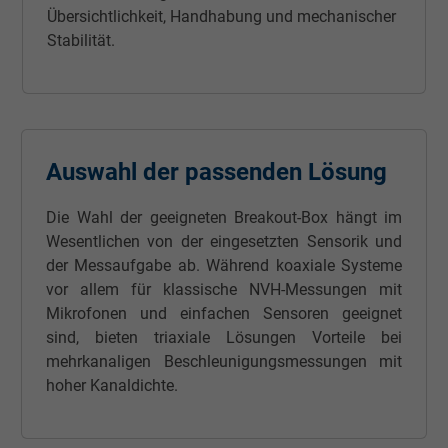
Laufzeit
15 Minuten
Übersichtlichkeit, Handhabung und mechanischer
Stabilität.
Enthält eine zufällig generierte Benutzer-ID.
Mithilfe dieser ID kann Google den Nutzer 
Zweck
verschiedenen Websites
domänenübergreifend erkennen und
personalisierte Werbung anzeigen.
Auswahl der passenden Lösung
bkdwCNfVtWgQ67qT8AM,49021628980,
Die Wahl der geeigneten Breakout-Box hängt im
Name
Google Ad Conversion Tracking
Wesentlichen von der eingesetzten Sensorik und
der Messaufgabe ab. Während koaxiale Systeme
Anbieter
Google LLC, Google Ads
vor allem für klassische NVH-Messungen mit
Mikrofonen und einfachen Sensoren geeignet
Laufzeit
Persistent
sind, bieten triaxiale Lösungen Vorteile bei
mehrkanaligen Beschleunigungsmessungen mit
Zweck
Dies ist ein Conversion Tracking-Service.
hoher Kanaldichte.
Name
bkdwCNfVtWgQ67qT8AM,49021628980_expire