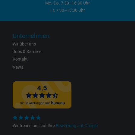
Mo.-Do. 7:30–16:30 Uhr
Anbieter
Facebook Ireland Ltd.
Fr. 7:30–13:30 Uhr
Laufzeit
1 Jahr
Unternehmen
Cookie von Facebook für Website-Analyse,
Zweck
Wir über uns
Anzeigenausrichtung und Anzeigenmessu
Jobs & Karriere
Kontakt
Name
act, Facebook Pixel
News
Anbieter
Facebook Ireland Ltd.
Laufzeit
1 Jahr
Cookie von Facebook für Website-Analyse,
Zweck
Anzeigenausrichtung und Anzeigenmessu
Wir freuen uns auf Ihre
Bewertung auf Google
Name
c_user, Facebook Pixel