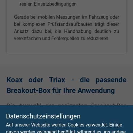
realen Einsatzbedingungen
Gerade bei mobilen Messungen im Fahrzeug oder
bei komplexen Prüfstandsaufbauten trägt dieser
Ansatz dazu bei, die Handhabung deutlich zu
vereinfachen und Fehlerquellen zu reduzieren.
Koax oder Triax - die passende
Breakout-Box für Ihre Anwendung
Die Auswahl der geeigneten Breakout-Box
hängt maßgeblich von der eingesetzten
Datenschutzeinstellungen
Sensorik und der jeweiligen Messaufgabe ab.
Auf unserer Webseite werden Cookies verwendet. Einige
davon werden zwingend benötigt, während es uns andere