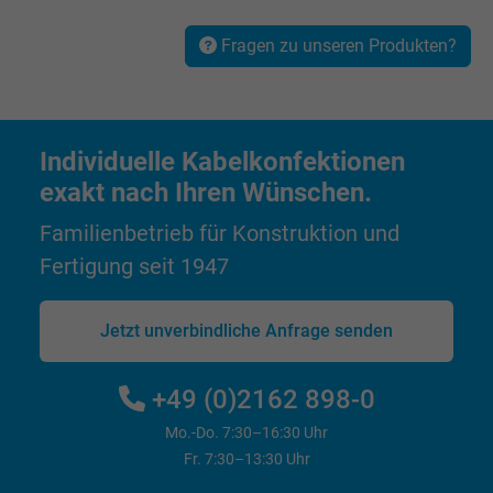
Name
_gid, Google Analytics
Fragen zu unseren Produkten?
Anbieter
Google LLC
Laufzeit
1 Tag
Individuelle Kabelkonfektionen
Cookie von Google für Website-Analysen.
exakt nach Ihren Wünschen.
Zweck
Erzeugt statistische Daten darüber, wie der
Familienbetrieb für Konstruktion und
Besucher die Website nutzt.
Fertigung seit 1947
Name
_gat_UA-4852692-1, Google Analytics
Jetzt unverbindliche Anfrage senden
Anbieter
Google LLC
+49 (0)2162 898-0
Laufzeit
1 Minute
Mo.-Do. 7:30–16:30 Uhr
Cookie von Google für Website-Analysen.
Fr. 7:30–13:30 Uhr
Zweck
Erzeugt statistische Daten darüber, wie der