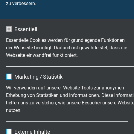
mit 10-poligem Lemo Stiftstecker und 4-poligem Lemo
zu verbessern.
Stiftstecker
Essentiell
Essentielle Cookies werden für grundlegende Funktionen
FETK - ETK Adapter
der Webseite benötigt. Dadurch ist gewährleistet, dass die
mit 10-poligem Lemo Buchsenstecker und 4-poligem
Webseite einwandfrei funktioniert.
Lemo Stiftstecker
Name
cookie_optin
Marketing / Statistik
Anbieter
TYPO3
Wir verwenden auf unserer Website Tools zur anonymen
ETK Schnittstellenkabel
Erhebung von Statistiken und Informationen. Diese Informat
Laufzeit
1 Jahr
mit beidseitig 4-poligem Lemo Stiftstecker
helfen uns zu verstehen, wie unsere Besucher unsere Websit
nutzen.
Enthält die gewählten Tracking-Optin-
Zweck
Einstellungen.
Name
_ga, Google Analytics
Externe Inhalte