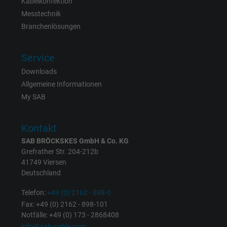
Kabelkonfektion
Enthält eine zufällig generierte Benutzer-ID.
Messtechnik
Mithilfe dieser ID kann Google den Nutzer 
Branchenlösungen
Zweck
verschiedenen Websites
domänenübergreifend erkennen und
Service
personalisierte Werbung anzeigen.
Downloads
Allgemeine Informationen
bkdwCNfVtWgQ67qT8AM,49021628980,
Name
My SAB
Google Ad Conversion Tracking
Anbieter
Google LLC, Google Ads
Kontakt
SAB BRÖCKSKES GmbH & Co. KG
Laufzeit
Persistent
Grefrather Str. 204-212b
41749 Viersen
Zweck
Dies ist ein Conversion Tracking-Service.
Deutschland
Telefon:
+49 (0) 2162 - 898-0
Name
bkdwCNfVtWgQ67qT8AM,49021628980_expire
Fax: +49 (0) 2162 - 898-101
Notfälle: +49 (0) 173 - 2868408
info@sab-cable.com