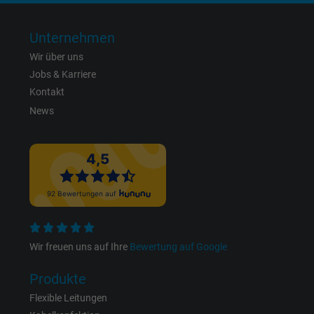
Besucher die Website nutzt.
Unternehmen
Name
IDE, Google DoubleClick
Wir über uns
Jobs & Karriere
Anbieter
Google LLC
Kontakt
News
Laufzeit
1 Jahr
Wird verwendet, um die Aktionen eines
Zweck
Benutzers auf der Website zu Werbezweck
zu registrieren und zu melden.
Name
test_cookie, Google DoubleClick
Wir freuen uns auf Ihre
Bewertung auf Google
Anbieter
Google LLC
Produkte
Laufzeit
15 Minuten
Flexible Leitungen